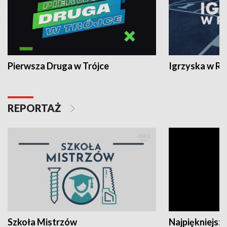
Pierwsza Druga w Trójce
Igrzyska w R
REPORTAŻ
Szkoła Mistrzów
Najpiękniejsze