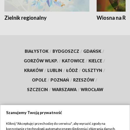
Zielnik regionalny
Wiosna na RO
BIAŁYSTOK
/
BYDGOSZCZ
/
GDAŃSK
/
GORZÓW WLKP.
/
KATOWICE
/
KIELCE
/
KRAKÓW
/
LUBLIN
/
ŁÓDŹ
/
OLSZTYN
/
OPOLE
/
POZNAŃ
/
RZESZÓW
/
SZCZECIN
/
WARSZAWA
/
WROCŁAW
Szanujemy Twoją prywatność
Dołącz do nas:
Kliknij "Akceptuję i przechodzę do serwisu", aby wyrazić zgody na
korzystanie z technologii automatycznego śledzenia i zbierania danych,