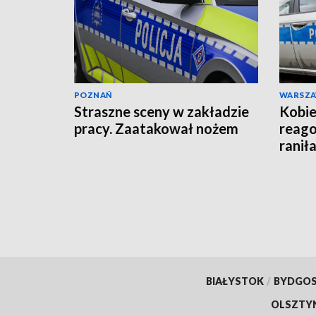
POZNAŃ
WARSZ
Straszne sceny w zakładzie
Kobie
pracy. Zaatakował nożem
reago
raniła
BIAŁYSTOK
/
BYDGO
OLSZTY