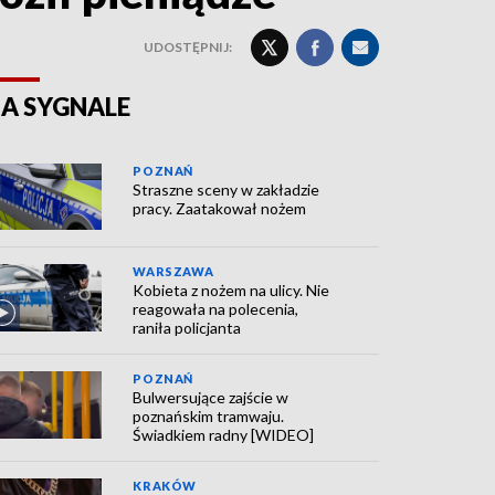
UDOSTĘPNIJ:
A SYGNALE
POZNAŃ
Straszne sceny w zakładzie
pracy. Zaatakował nożem
WARSZAWA
Kobieta z nożem na ulicy. Nie
reagowała na polecenia,
raniła policjanta
POZNAŃ
Bulwersujące zajście w
poznańskim tramwaju.
Świadkiem radny [WIDEO]
KRAKÓW