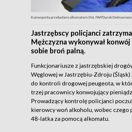
Konwojenta przebadano alkomatem (fot. PAP/Darek Delmanowicz -
Jastrzębscy policjanci zatrzyma
Mężczyzna wykonywał konwój pi
sobie broń palną.
Funkcjonariusze z jastrzębskiej drogów
Węglowej w Jastrzębiu-Zdroju (Śląsk) 
do kontroli drogowej peugeota, w któr
trzej pracownicy konwojujący pieniądz
Prowadzący kontrolę policjanci poczul
kierowcy woń alkoholu, wobec czego 
48-latka za pomocą alkomatu.