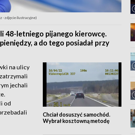
 zdjęcie ilustracyjne)
li 48-letniego pijanego kierowcę.
eniędzy, a do tego posiadał przy
ki na ulicy
zatrzymali
ym jechali
e.
i od
przebadali
Chciał dosuszyć samochód.
Wybrał kosztowną metodę