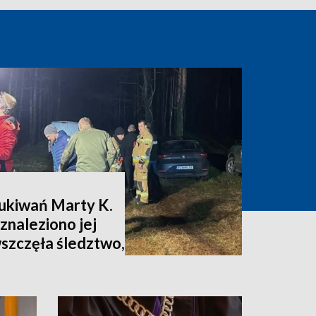
zukiwań Marty K.
znaleziono jej
wszczęła śledztwo,
nia [zdjęcia,