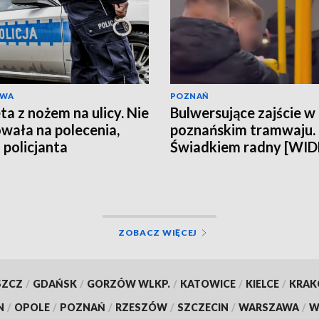
AWA
POZNAŃ
ta z nożem na ulicy. Nie
Bulwersujące zajście w
wała na polecenia,
poznańskim tramwaju.
 policjanta
Świadkiem radny [WI
ZOBACZ WIĘCEJ
SZCZ
/
GDAŃSK
/
GORZÓW WLKP.
/
KATOWICE
/
KIELCE
/
KRA
N
/
OPOLE
/
POZNAŃ
/
RZESZÓW
/
SZCZECIN
/
WARSZAWA
/
W