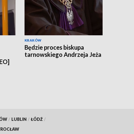
KRAKÓW
Będzie proces biskupa
tarnowskiego Andrzeja Jeża
DEO]
KÓW
/
LUBLIN
/
ŁÓDŹ
/
ROCŁAW