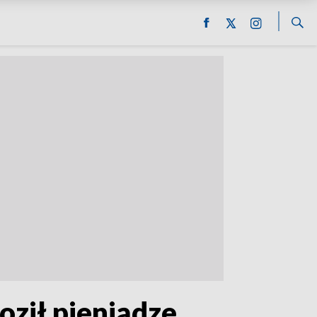
oził pieniądze