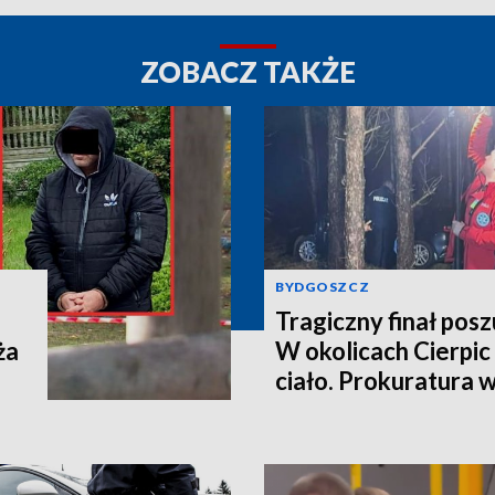
ZOBACZ TAKŻE
BYDGOSZCZ
Tragiczny finał pos
ża
W okolicach Cierpic 
ciało. Prokuratura 
kobieta miała obraże
wideo]