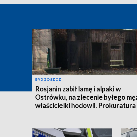
BYDGOSZCZ
Rosjanin zabił lamę i alpaki w
Ostrówku, na zlecenie byłego mę
właścicielki hodowli. Prokuratura
wysłała akt oskarżenia!