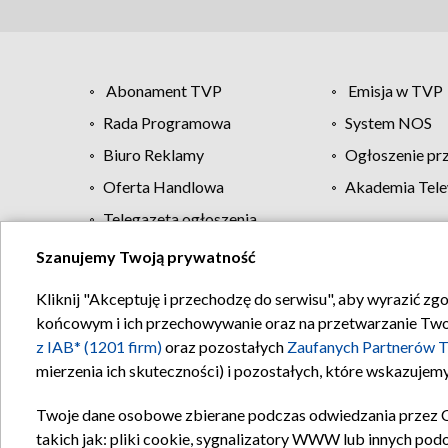
Abonament TVP
Emisja w TVP
Rada Programowa
System NOS
Biuro Reklamy
Ogłoszenie pr
Oferta Handlowa
Akademia Tele
Telegazeta ogłoszenia
Szanujemy Twoją prywatność
Regulamin TVP
Kliknij "Akceptuję i przechodzę do serwisu", aby wyrazić zg
końcowym i ich przechowywanie oraz na przetwarzanie Twoich
z IAB* (1201 firm)
oraz pozostałych
Zaufanych Partnerów T
mierzenia ich skuteczności) i pozostałych, które wskazujemy
Twoje dane osobowe zbierane podczas odwiedzania przez 
takich jak: pliki cookie, sygnalizatory WWW lub innych pod