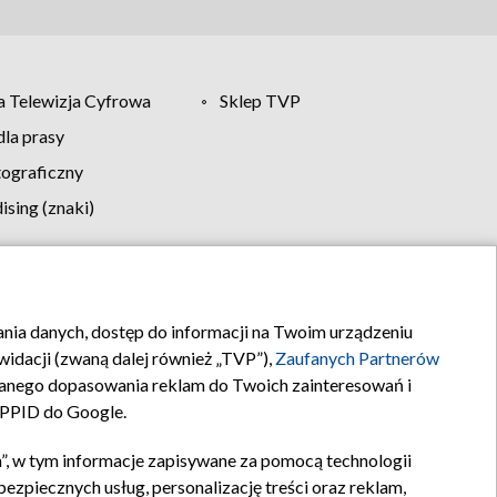
 Telewizja Cyfrowa
Sklep TVP
la prasy
tograficzny
sing (znaki)
klamy
Kontakt
rania danych, dostęp do informacji na Twoim urządzeniu
idacji (zwaną dalej również „TVP”),
Zaufanych Partnerów
anego dopasowania reklam do Twoich zainteresowań i
a PPID do Google.
”, w tym informacje zapisywane za pomocą technologii
zpiecznych usług, personalizację treści oraz reklam,