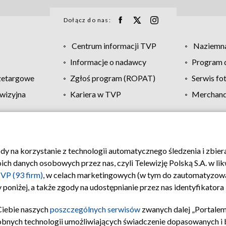
Dołącz do nas:
Centrum informacji TVP
Naziemna
Informacje o nadawcy
Program d
zetargowe
Zgłoś program (ROPAT)
Serwis fo
wizyjna
Kariera w TVP
Merchandi
Polityka prywatności
Moje zgody
Pomoc
Biuro re
ody na korzystanie z technologii automatycznego śledzenia i zbie
 danych osobowych przez nas, czyli Telewizję Polską S.A. w likw
VP (93 firm)
, w celach marketingowych (w tym do zautomatyzow
 poniżej, a także zgody na udostępnianie przez nas identyfikator
Ciebie naszych
poszczególnych serwisów
zwanych dalej „Portalem
obnych technologii umożliwiających świadczenie dopasowanych i be