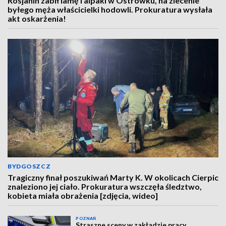
Rosjanin zabił lamę i alpaki w Ostrówku, na zlecenie
byłego męża właścicielki hodowli. Prokuratura wysłała
akt oskarżenia!
BYDGOSZCZ
Tragiczny finał poszukiwań Marty K. W okolicach Cierpic
znaleziono jej ciało. Prokuratura wszczęła śledztwo,
kobieta miała obrażenia [zdjęcia, wideo]
POZNAŃ
Straszne sceny w zakładzie pracy.