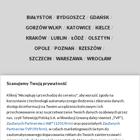
BIAŁYSTOK
/
BYDGOSZCZ
/
GDAŃSK
/
GORZÓW WLKP.
/
KATOWICE
/
KIELCE
/
KRAKÓW
/
LUBLIN
/
ŁÓDŹ
/
OLSZTYN
/
OPOLE
/
POZNAŃ
/
RZESZÓW
/
SZCZECIN
/
WARSZAWA
/
WROCŁAW
Szanujemy Twoją prywatność
Dołącz do nas:
Kliknij "Akceptuję i przechodzę do serwisu", aby wyrazić zgody na
korzystanie z technologii automatycznego śledzenia i zbierania danych,
TVP
dostęp do informacji na Twoim urządzeniu końcowym i ich
Abonament TVP
przechowywanie oraz na przetwarzanie Twoich danych osobowych przez
Regulamin TVP
nas, czyli Telewizję Polską S.A. w likwidacji (zwaną dalej również „TVP”),
Emisja w TVP
Polityka prywatności
Zaufanych Partnerów z IAB* (1201 firm)
oraz pozostałych
Zaufanych
Partnerów TVP (93 firm)
, w celach marketingowych (w tym do
Centrum informacji TVP
Moje zgody
zautomatyzowanego dopasowania reklam do Twoich zainteresowań i