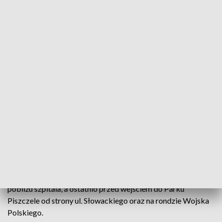
A miało być tak pięknie. Rabusie bratków wszystko psują (Fot. Grażyna-Szlęzak-
Wójcik / Radio Kielce)
Bratki spodobały się złodziejom. Kwiaty zostały
posadzone przez sandomierski magistrat prawie
miesiąc temu i od tamtej pory systematycznie
znikają.
Najpierw miało to miejsce przy zatoce autobusowej w
pobliżu szpitala, a ostatnio przed wejściem do Parku
Piszczele od strony ul. Słowackiego oraz na rondzie Wojska
Polskiego.