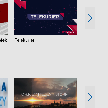
wiek
Telekurier
Kryminalna 