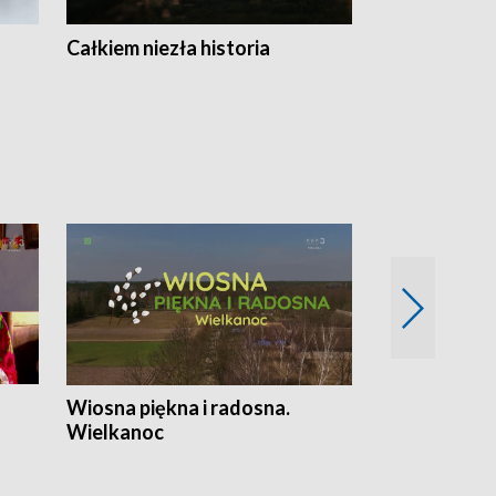
Całkiem niezła historia
Sanatoria
Wiosna piękna i radosna.
Gwiazdy od 
Wielkanoc
gwiazdki