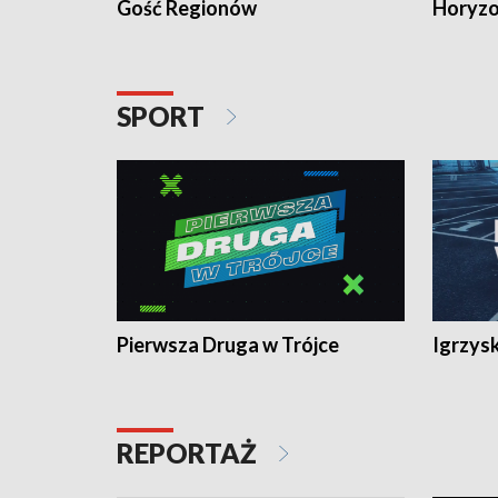
Gość Regionów
Horyzo
SPORT
Pierwsza Druga w Trójce
Igrzys
REPORTAŻ