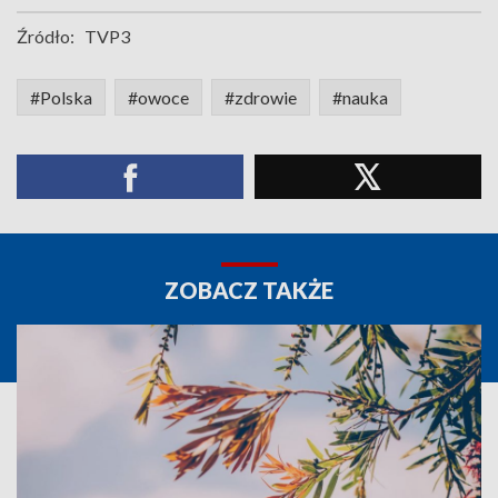
Źródło:
TVP3
#Polska
#owoce
#zdrowie
#nauka
ZOBACZ TAKŻE