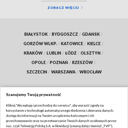
ZOBACZ WIĘCEJ
BIAŁYSTOK
/
BYDGOSZCZ
/
GDAŃSK
/
GORZÓW WLKP.
/
KATOWICE
/
KIELCE
/
KRAKÓW
/
LUBLIN
/
ŁÓDŹ
/
OLSZTYN
/
OPOLE
/
POZNAŃ
/
RZESZÓW
/
SZCZECIN
/
WARSZAWA
/
WROCŁAW
Szanujemy Twoją prywatność
Dołącz do nas:
Kliknij "Akceptuję i przechodzę do serwisu", aby wyrazić zgody na
korzystanie z technologii automatycznego śledzenia i zbierania danych,
TVP
dostęp do informacji na Twoim urządzeniu końcowym i ich
Abonament TVP
przechowywanie oraz na przetwarzanie Twoich danych osobowych przez
Regulamin TVP
nas, czyli Telewizję Polską S.A. w likwidacji (zwaną dalej również „TVP”),