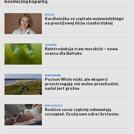
kosmiczną koparką
KIELCE
Kardiolożka ze szpitala wojewódzkiego
na prestiżowej liście stanfordzkiej
GDAŃSK
Reintrodukcja traw morskich – nowa
szansa dla Bałtyku
WARSZAWA
Poziom Wisły niski, ale eksperci
przestrzegają: nie wolno przechodzić,
nadal jest groźna
BYDGOSZCZ
Rodzice coraz częściej odmawiają
szczepień. Grożą nam odra i krztusiec