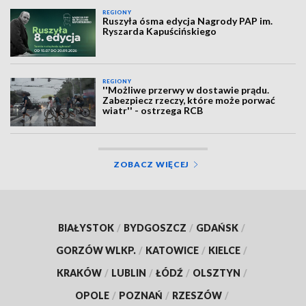
REGIONY
Ruszyła ósma edycja Nagrody PAP im.
Ryszarda Kapuścińskiego
REGIONY
''Możliwe przerwy w dostawie prądu.
Zabezpiecz rzeczy, które może porwać
wiatr'' - ostrzega RCB
ZOBACZ WIĘCEJ
BIAŁYSTOK
/
BYDGOSZCZ
/
GDAŃSK
/
GORZÓW WLKP.
/
KATOWICE
/
KIELCE
/
KRAKÓW
/
LUBLIN
/
ŁÓDŹ
/
OLSZTYN
/
OPOLE
/
POZNAŃ
/
RZESZÓW
/