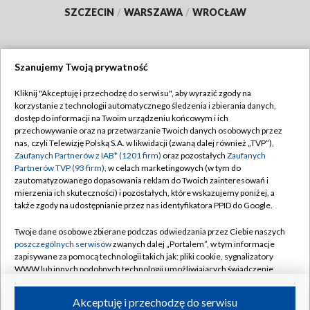
SZCZECIN
/
WARSZAWA
/
WROCŁAW
Szanujemy Twoją prywatność
Dołącz do nas:
Kliknij "Akceptuję i przechodzę do serwisu", aby wyrazić zgody na
korzystanie z technologii automatycznego śledzenia i zbierania danych,
TVP
dostęp do informacji na Twoim urządzeniu końcowym i ich
Abonament TVP
przechowywanie oraz na przetwarzanie Twoich danych osobowych przez
Regulamin TVP
nas, czyli Telewizję Polską S.A. w likwidacji (zwaną dalej również „TVP”),
Emisja w TVP
Polityka prywatności
Zaufanych Partnerów z IAB* (1201 firm)
oraz pozostałych
Zaufanych
Partnerów TVP (93 firm)
, w celach marketingowych (w tym do
Centrum informacji TVP
Moje zgody
zautomatyzowanego dopasowania reklam do Twoich zainteresowań i
mierzenia ich skuteczności) i pozostałych, które wskazujemy poniżej, a
Naziemna Telewizja Cyfrowa
Pomoc
także zgody na udostępnianie przez nas identyfikatora PPID do Google.
Sklep TVP
Biuro reklamy
Twoje dane osobowe zbierane podczas odwiedzania przez Ciebie naszych
Rada Programowa
Kontakt
poszczególnych serwisów
zwanych dalej „Portalem”, w tym informacje
zapisywane za pomocą technologii takich jak: pliki cookie, sygnalizatory
System NOS
WWW lub innych podobnych technologii umożliwiających świadczenie
dopasowanych i bezpiecznych usług, personalizację treści oraz reklam,
Informacje o nadawcy
Kanały
udostępnianie funkcji mediów społecznościowych oraz analizowanie
Akceptuję i przechodzę do serwisu
ruchu w Internecie.
Program dla prasy