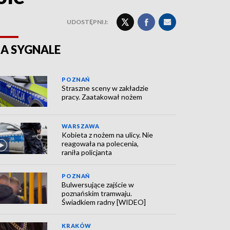
UDOSTĘPNIJ:
A SYGNALE
POZNAŃ
Straszne sceny w zakładzie
pracy. Zaatakował nożem
WARSZAWA
Kobieta z nożem na ulicy. Nie
reagowała na polecenia,
raniła policjanta
POZNAŃ
Bulwersujące zajście w
poznańskim tramwaju.
Świadkiem radny [WIDEO]
KRAKÓW