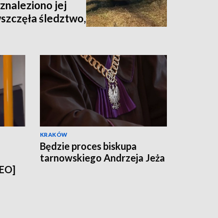
znaleziono jej
wszczęła śledztwo,
nia [zdjęcia,
KRAKÓW
Będzie proces biskupa
tarnowskiego Andrzeja Jeża
DEO]