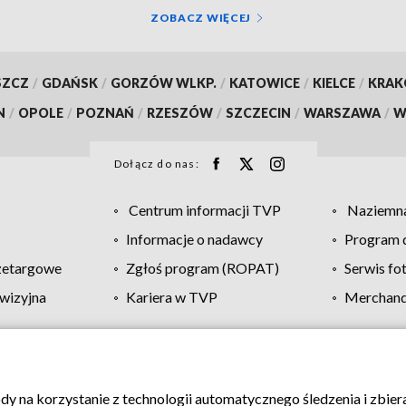
ZOBACZ WIĘCEJ
SZCZ
/
GDAŃSK
/
GORZÓW WLKP.
/
KATOWICE
/
KIELCE
/
KRA
N
/
OPOLE
/
POZNAŃ
/
RZESZÓW
/
SZCZECIN
/
WARSZAWA
/
W
Dołącz do nas:
Centrum informacji TVP
Naziemna
Informacje o nadawcy
Program d
zetargowe
Zgłoś program (ROPAT)
Serwis fo
wizyjna
Kariera w TVP
Merchandi
Polityka prywatności
Moje zgody
Pomoc
Biuro re
ody na korzystanie z technologii automatycznego śledzenia i zbie