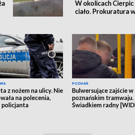
ża
W okolicach Cierpic 
ciało. Prokuratura 
kobieta miała obraże
wideo]
AWA
POZNAŃ
ta z nożem na ulicy. Nie
Bulwersujące zajście w
wała na polecenia,
poznańskim tramwaju.
 policjanta
Świadkiem radny [WI