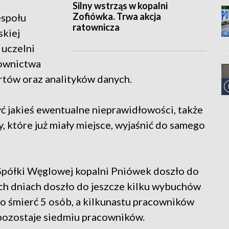
Silny wstrząs w kopalni
Zofiówka. Trwa akcja
espołu
ratownicza
skiej
 uczelni
townictwa
rtów oraz analityków danych.
yć jakieś ewentualne nieprawidłowości, także
y, które już miały miejsce, wyjaśnić do samego
 Spółki Węglowej kopalni Pniówek doszło do
ch dniach doszło do jeszcze kilku wybuchów
o śmierć 5 osób, a kilkunastu pracowników
h pozostaje siedmiu pracowników.