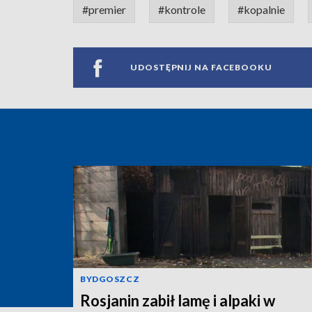
#premier
#kontrole
#kopalnie
UDOSTĘPNIJ NA FACEBOOKU
BYDGOSZCZ
Rosjanin zabił lamę i alpaki w