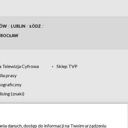
KÓW
/
LUBLIN
/
ŁÓDŹ
/
ROCŁAW
 Telewizja Cyfrowa
Sklep TVP
la prasy
tograficzny
sing (znaki)
klamy
Kontakt
rania danych, dostęp do informacji na Twoim urządzeniu