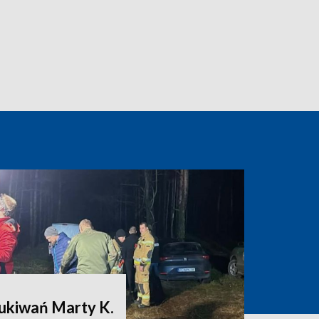
zukiwań Marty K.