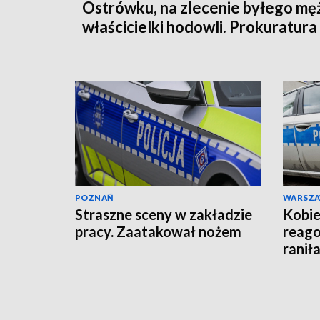
Ostrówku, na zlecenie byłego mę
właścicielki hodowli. Prokuratura
wysłała akt oskarżenia!
POZNAŃ
WARSZ
Straszne sceny w zakładzie
Kobie
pracy. Zaatakował nożem
reago
raniła