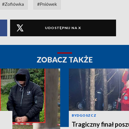
#Zofiówka
#Pniówek
UDOSTĘPNIJ NA X
ZOBACZ TAKŻE
BYDGOSZCZ
Tragiczny finał pos