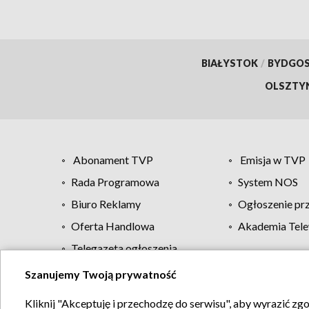
BIAŁYSTOK
/
BYDGO
OLSZTY
Abonament TVP
Emisja w TVP
Rada Programowa
System NOS
Biuro Reklamy
Ogłoszenie pr
Oferta Handlowa
Akademia Tele
Telegazeta ogłoszenia
Szanujemy Twoją prywatność
Regulamin TVP
Kliknij "Akceptuję i przechodzę do serwisu", aby wyrazić zg