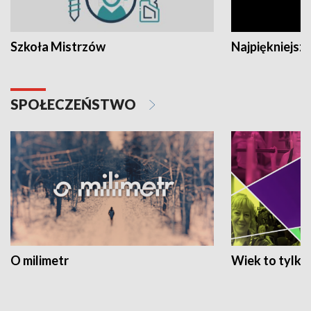
Szkoła Mistrzów
Najpiękniejsze
SPOŁECZEŃSTWO
O milimetr
Wiek to tylko 