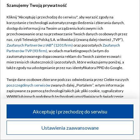
Szanujemy Twoją prywatność
Dołącz do nas:
Kliknij "Akceptuję i przechodzę do serwisu", aby wyrazić zgody na
korzystanie z technologii automatycznego śledzenia i zbierania danych,
TVP
dostęp do informacji na Twoim urządzeniu końcowym i ich
Abonament TVP
przechowywanie oraz na przetwarzanie Twoich danych osobowych przez
Regulamin TVP
nas, czyli Telewizję Polską S.A. w likwidacji (zwaną dalej również „TVP”),
Emisja w TVP
Zaufanych Partnerów z IAB* (1201 firm)
oraz pozostałych
Zaufanych
Polityka prywatności
Partnerów TVP (93 firm)
, w celach marketingowych (w tym do
Centrum informacji TVP
Moje zgody
zautomatyzowanego dopasowania reklam do Twoich zainteresowań i
mierzenia ich skuteczności) i pozostałych, które wskazujemy poniżej, a
Naziemna Telewizja Cyfrowa
Pomoc
także zgody na udostępnianie przez nas identyfikatora PPID do Google.
Sklep TVP
Biuro reklamy
Twoje dane osobowe zbierane podczas odwiedzania przez Ciebie naszych
Rada Programowa
poszczególnych serwisów
zwanych dalej „Portalem”, w tym informacje
Kontakt
zapisywane za pomocą technologii takich jak: pliki cookie, sygnalizatory
System NOS
WWW lub innych podobnych technologii umożliwiających świadczenie
dopasowanych i bezpiecznych usług, personalizację treści oraz reklam,
Informacje o nadawcy
Kanały
udostępnianie funkcji mediów społecznościowych oraz analizowanie
Akceptuję i przechodzę do serwisu
ruchu w Internecie.
Program dla prasy
©2026 Telewizja Polska S.A. w likwidacji
Biuro Reklamy
Twoje dane osobowe zbierane podczas odwiedzania przez Ciebie
Ustawienia zaawansowane
poszczególnych serwisów
na Portalu, takie jak adresy IP, identyfikatory
Ogłoszenie przetargowe
Twoich urządzeń końcowych i identyfikatory plików cookie, informacje o