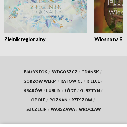
Zielnik regionalny
Wiosna na RO
BIAŁYSTOK
/
BYDGOSZCZ
/
GDAŃSK
/
GORZÓW WLKP.
/
KATOWICE
/
KIELCE
/
KRAKÓW
/
LUBLIN
/
ŁÓDŹ
/
OLSZTYN
/
OPOLE
/
POZNAŃ
/
RZESZÓW
/
SZCZECIN
/
WARSZAWA
/
WROCŁAW