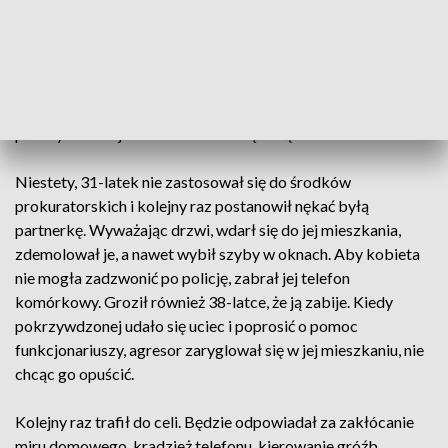
miesiąc wcześniej był zatrzymywany przez lubińskich
mundurowych. Mężczyzna trafił wówczas do policyjnej celi.
Po przesłuchaniu prokurator zastosował wobec
podejrzanego środek zapobiegawczy w postaci dozoru
policji, połączonego z zakazem zbliżania się do
pokrzywdzonej i kontaktowania się z nią.
Niestety, 31-latek nie zastosował się do środków
prokuratorskich i kolejny raz postanowił nękać byłą
partnerkę. Wyważając drzwi, wdarł się do jej mieszkania,
zdemolował je, a nawet wybił szyby w oknach. Aby kobieta
nie mogła zadzwonić po policję, zabrał jej telefon
komórkowy. Groził również 38-latce, że ją zabije. Kiedy
pokrzywdzonej udało się uciec i poprosić o pomoc
funkcjonariuszy, agresor zaryglował się w jej mieszkaniu, nie
chcąc go opuścić.
Kolejny raz trafił do celi. Będzie odpowiadał za zakłócanie
miru domowego, kradzież telefonu, kierowanie gróźb