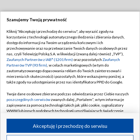
Szanujemy Twoją prywatność
Dołącz do nas:
Kliknij "Akceptuję i przechodzę do serwisu", aby wyrazić zgody na
korzystanie z technologii automatycznego śledzenia i zbierania danych,
TVP
dostęp do informacji na Twoim urządzeniu końcowym i ich
Abonament TVP
przechowywanie oraz na przetwarzanie Twoich danych osobowych przez
Regulamin TVP
nas, czyli Telewizję Polską S.A. w likwidacji (zwaną dalej również „TVP”),
Emisja w TVP
Polityka prywatności
Zaufanych Partnerów z IAB* (1201 firm)
oraz pozostałych
Zaufanych
Partnerów TVP (93 firm)
, w celach marketingowych (w tym do
Centrum informacji TVP
Moje zgody
zautomatyzowanego dopasowania reklam do Twoich zainteresowań i
mierzenia ich skuteczności) i pozostałych, które wskazujemy poniżej, a
Naziemna Telewizja Cyfrowa
Pomoc
także zgody na udostępnianie przez nas identyfikatora PPID do Google.
Sklep TVP
Biuro reklamy
Twoje dane osobowe zbierane podczas odwiedzania przez Ciebie naszych
Rada Programowa
Kontakt
poszczególnych serwisów
zwanych dalej „Portalem”, w tym informacje
zapisywane za pomocą technologii takich jak: pliki cookie, sygnalizatory
System NOS
WWW lub innych podobnych technologii umożliwiających świadczenie
dopasowanych i bezpiecznych usług, personalizację treści oraz reklam,
Informacje o nadawcy
Kanały
udostępnianie funkcji mediów społecznościowych oraz analizowanie
Akceptuję i przechodzę do serwisu
ruchu w Internecie.
Program dla prasy
©2026 Telewizja Polska S.A. w likwidacji
Biuro Reklamy
Twoje dane osobowe zbierane podczas odwiedzania przez Ciebie