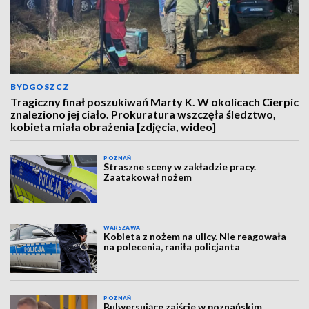
BYDGOSZCZ
Tragiczny finał poszukiwań Marty K. W okolicach Cierpic
znaleziono jej ciało. Prokuratura wszczęła śledztwo,
kobieta miała obrażenia [zdjęcia, wideo]
POZNAŃ
Straszne sceny w zakładzie pracy.
Zaatakował nożem
WARSZAWA
Kobieta z nożem na ulicy. Nie reagowała
na polecenia, raniła policjanta
POZNAŃ
Bulwersujące zajście w poznańskim