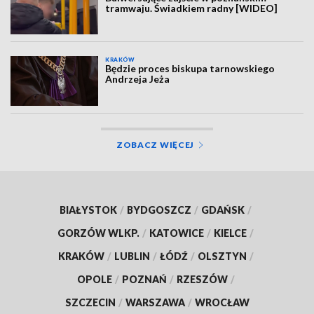
tramwaju. Świadkiem radny [WIDEO]
KRAKÓW
Będzie proces biskupa tarnowskiego
Andrzeja Jeża
ZOBACZ WIĘCEJ
BIAŁYSTOK
/
BYDGOSZCZ
/
GDAŃSK
/
GORZÓW WLKP.
/
KATOWICE
/
KIELCE
/
KRAKÓW
/
LUBLIN
/
ŁÓDŹ
/
OLSZTYN
/
OPOLE
/
POZNAŃ
/
RZESZÓW
/
SZCZECIN
/
WARSZAWA
/
WROCŁAW