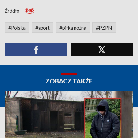
Źródło:
#Polska
#sport
#piłka nożna
#PZPN
ZOBACZ TAKŻE