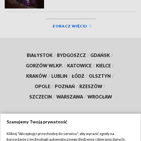
ZOBACZ WIĘCEJ
BIAŁYSTOK
/
BYDGOSZCZ
/
GDAŃSK
/
GORZÓW WLKP.
/
KATOWICE
/
KIELCE
/
KRAKÓW
/
LUBLIN
/
ŁÓDŹ
/
OLSZTYN
/
OPOLE
/
POZNAŃ
/
RZESZÓW
/
SZCZECIN
/
WARSZAWA
/
WROCŁAW
Szanujemy Twoją prywatność
Dołącz do nas:
Kliknij "Akceptuję i przechodzę do serwisu", aby wyrazić zgody na
korzystanie z technologii automatycznego śledzenia i zbierania danych,
TVP