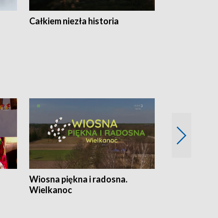
Całkiem niezła historia
Sanatoria
Wiosna piękna i radosna.
Gwiazdy od 
Wielkanoc
gwiazdki