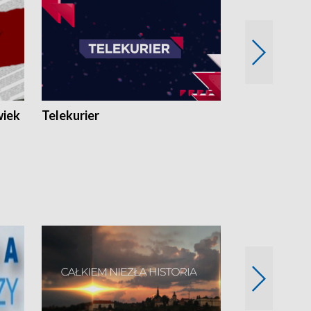
wiek
Telekurier
Kryminalna 