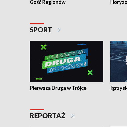
Gość Regionów
Horyzo
SPORT
Pierwsza Druga w Trójce
Igrzys
REPORTAŻ