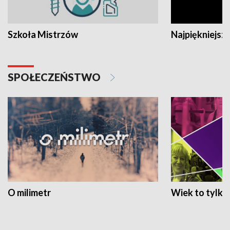
Szkoła Mistrzów
Najpiękniejsze
SPOŁECZEŃSTWO
O milimetr
Wiek to tylko 