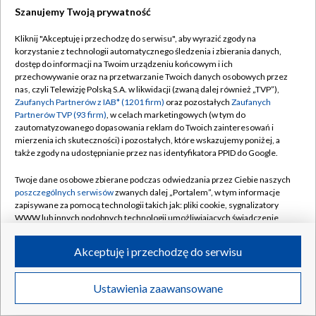
Szanujemy Twoją prywatność
Dołącz do nas:
Kliknij "Akceptuję i przechodzę do serwisu", aby wyrazić zgody na
korzystanie z technologii automatycznego śledzenia i zbierania danych,
TVP
dostęp do informacji na Twoim urządzeniu końcowym i ich
Abonament TVP
przechowywanie oraz na przetwarzanie Twoich danych osobowych przez
Regulamin TVP
nas, czyli Telewizję Polską S.A. w likwidacji (zwaną dalej również „TVP”),
Emisja w TVP
Zaufanych Partnerów z IAB* (1201 firm)
oraz pozostałych
Zaufanych
Polityka prywatności
Partnerów TVP (93 firm)
, w celach marketingowych (w tym do
Centrum informacji TVP
Moje zgody
zautomatyzowanego dopasowania reklam do Twoich zainteresowań i
mierzenia ich skuteczności) i pozostałych, które wskazujemy poniżej, a
Naziemna Telewizja Cyfrowa
Pomoc
także zgody na udostępnianie przez nas identyfikatora PPID do Google.
Sklep TVP
Biuro reklamy
Twoje dane osobowe zbierane podczas odwiedzania przez Ciebie naszych
Rada Programowa
poszczególnych serwisów
zwanych dalej „Portalem”, w tym informacje
Kontakt
zapisywane za pomocą technologii takich jak: pliki cookie, sygnalizatory
System NOS
WWW lub innych podobnych technologii umożliwiających świadczenie
dopasowanych i bezpiecznych usług, personalizację treści oraz reklam,
Informacje o nadawcy
Kanały
udostępnianie funkcji mediów społecznościowych oraz analizowanie
Akceptuję i przechodzę do serwisu
ruchu w Internecie.
Program dla prasy
©2026 Telewizja Polska S.A. w likwidacji
Biuro Reklamy
Twoje dane osobowe zbierane podczas odwiedzania przez Ciebie
Ustawienia zaawansowane
poszczególnych serwisów
na Portalu, takie jak adresy IP, identyfikatory
Ogłoszenie przetargowe
Twoich urządzeń końcowych i identyfikatory plików cookie, informacje o