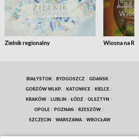
Zielnik regionalny
Wiosna na RO
BIAŁYSTOK
/
BYDGOSZCZ
/
GDAŃSK
/
GORZÓW WLKP.
/
KATOWICE
/
KIELCE
/
KRAKÓW
/
LUBLIN
/
ŁÓDŹ
/
OLSZTYN
/
OPOLE
/
POZNAŃ
/
RZESZÓW
/
SZCZECIN
/
WARSZAWA
/
WROCŁAW