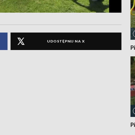
UDOSTĘPNIJ NA X
P
P