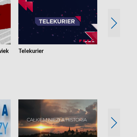
wiek
Telekurier
Kryminalna 