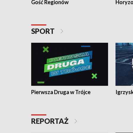
Gość Regionów
Horyzo
SPORT
Pierwsza Druga w Trójce
Igrzys
REPORTAŻ