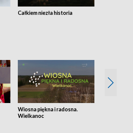
Całkiem niezła historia
Sanatoria
Wiosna piękna i radosna.
Gwiazdy od 
Wielkanoc
gwiazdki