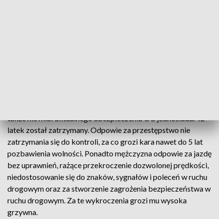
Zatrzymany motocyklista (fot. Policja Łódzka)
Po kilku minutach pościgu, na drodze S14 mundurowi
wyprzedzili motocyklistę i zmusili go do zmniejszenia
prędkości jazdy i zatrzymania. Szybko okazało się co było
powodem zachowania łodzianina. Mężczyzna był trzeźwy,
lecz nie posiadał uprawnień do kierowania motocyklem, a
także nie miał aktualnego ubezpieczenia OC jednośladu. 42-
latek został zatrzymany. Odpowie za przestępstwo nie
zatrzymania się do kontroli, za co grozi kara nawet do 5 lat
pozbawienia wolności. Ponadto mężczyzna odpowie za jazdę
bez uprawnień, rażące przekroczenie dozwolonej prędkości,
niedostosowanie się do znaków, sygnałów i poleceń w ruchu
drogowym oraz za stworzenie zagrożenia bezpieczeństwa w
ruchu drogowym. Za te wykroczenia grozi mu wysoka
grzywna.