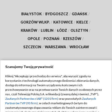
BIAŁYSTOK
/
BYDGOSZCZ
/
GDAŃSK
/
GORZÓW WLKP.
/
KATOWICE
/
KIELCE
/
KRAKÓW
/
LUBLIN
/
ŁÓDŹ
/
OLSZTYN
/
OPOLE
/
POZNAŃ
/
RZESZÓW
/
SZCZECIN
/
WARSZAWA
/
WROCŁAW
Szanujemy Twoją prywatność
Dołącz do nas:
Kliknij "Akceptuję i przechodzę do serwisu", aby wyrazić zgody na
korzystanie z technologii automatycznego śledzenia i zbierania danych,
TVP
dostęp do informacji na Twoim urządzeniu końcowym i ich
Abonament TVP
przechowywanie oraz na przetwarzanie Twoich danych osobowych przez
Regulamin TVP
nas, czyli Telewizję Polską S.A. w likwidacji (zwaną dalej również „TVP”),
Emisja w TVP
Polityka prywatności
Zaufanych Partnerów z IAB* (1201 firm)
oraz pozostałych
Zaufanych
Partnerów TVP (93 firm)
, w celach marketingowych (w tym do
Centrum informacji TVP
Moje zgody
zautomatyzowanego dopasowania reklam do Twoich zainteresowań i