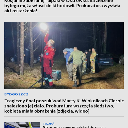
Rosjanin zabił lamę i alpaki w Ostrówku, na zlecenie
byłego męża właścicielki hodowli. Prokuratura wysłała
akt oskarżenia!
BYDGOSZCZ
Tragiczny finał poszukiwań Marty K. W okolicach Cierpic
znaleziono jej ciało. Prokuratura wszczęła śledztwo,
kobieta miała obrażenia [zdjęcia, wideo]
POZNAŃ
Straszne sceny w zakładzie pracy.