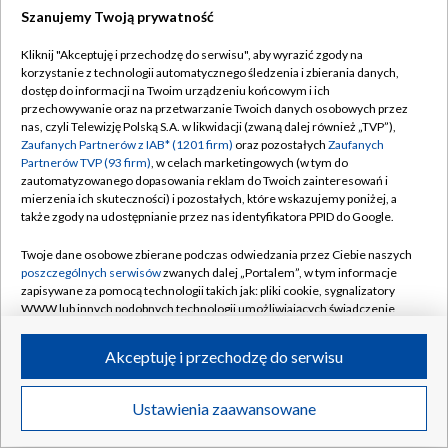
Szanujemy Twoją prywatność
Dołącz do nas:
Kliknij "Akceptuję i przechodzę do serwisu", aby wyrazić zgody na
korzystanie z technologii automatycznego śledzenia i zbierania danych,
TVP
dostęp do informacji na Twoim urządzeniu końcowym i ich
Abonament TVP
przechowywanie oraz na przetwarzanie Twoich danych osobowych przez
Regulamin TVP
nas, czyli Telewizję Polską S.A. w likwidacji (zwaną dalej również „TVP”),
Emisja w TVP
Zaufanych Partnerów z IAB* (1201 firm)
oraz pozostałych
Zaufanych
Polityka prywatności
Partnerów TVP (93 firm)
, w celach marketingowych (w tym do
Centrum informacji TVP
Moje zgody
zautomatyzowanego dopasowania reklam do Twoich zainteresowań i
mierzenia ich skuteczności) i pozostałych, które wskazujemy poniżej, a
Naziemna Telewizja Cyfrowa
Pomoc
także zgody na udostępnianie przez nas identyfikatora PPID do Google.
Sklep TVP
Biuro reklamy
Twoje dane osobowe zbierane podczas odwiedzania przez Ciebie naszych
Rada Programowa
poszczególnych serwisów
zwanych dalej „Portalem”, w tym informacje
Kontakt
zapisywane za pomocą technologii takich jak: pliki cookie, sygnalizatory
System NOS
WWW lub innych podobnych technologii umożliwiających świadczenie
dopasowanych i bezpiecznych usług, personalizację treści oraz reklam,
Informacje o nadawcy
Kanały
udostępnianie funkcji mediów społecznościowych oraz analizowanie
Akceptuję i przechodzę do serwisu
ruchu w Internecie.
Program dla prasy
©2026 Telewizja Polska S.A. w likwidacji
Biuro Reklamy
Twoje dane osobowe zbierane podczas odwiedzania przez Ciebie
Ustawienia zaawansowane
poszczególnych serwisów
na Portalu, takie jak adresy IP, identyfikatory
Ogłoszenie przetargowe
Twoich urządzeń końcowych i identyfikatory plików cookie, informacje o