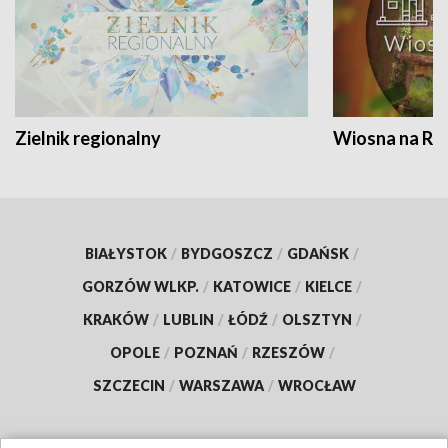
Zielnik regionalny
Wiosna na RO
BIAŁYSTOK
/
BYDGOSZCZ
/
GDAŃSK
/
GORZÓW WLKP.
/
KATOWICE
/
KIELCE
/
KRAKÓW
/
LUBLIN
/
ŁÓDŹ
/
OLSZTYN
/
OPOLE
/
POZNAŃ
/
RZESZÓW
/
SZCZECIN
/
WARSZAWA
/
WROCŁAW