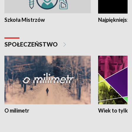
Szkoła Mistrzów
Najpiękniejsze
SPOŁECZEŃSTWO
O milimetr
Wiek to tylko 