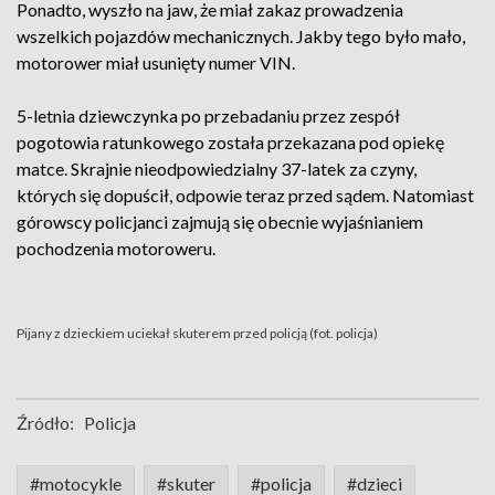
Ponadto, wyszło na jaw, że miał zakaz prowadzenia
wszelkich pojazdów mechanicznych. Jakby tego było mało,
motorower miał usunięty numer VIN.
5-letnia dziewczynka po przebadaniu przez zespół
pogotowia ratunkowego została przekazana pod opiekę
matce. Skrajnie nieodpowiedzialny 37-latek za czyny,
których się dopuścił, odpowie teraz przed sądem. Natomiast
górowscy policjanci zajmują się obecnie wyjaśnianiem
pochodzenia motoroweru.
Pijany z dzieckiem uciekał skuterem przed policją (fot. policja)
Źródło:
Policja
#motocykle
#skuter
#policja
#dzieci