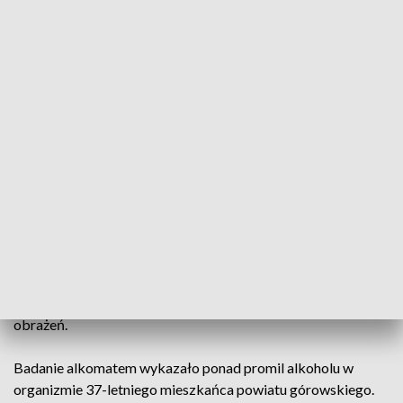
Pijany z dzieckiem uciekał skuterem przed policją (fot. policja)
Gdy motorowerzysta po pościgu został
zatrzymany, okazało się, że był nietrzeźwy i miał
czynny sądowy zakaz prowadzenia wszelkich
pojazdów.
Policjanci z Zespołu Patrolowo–Interwencyjnego
postanowili zatrzymać do kontroli kierującego
motorowerem, który przewoził dziecko bez kasku na głowie.
Kiedy policjanci dali znak do zatrzymania, mężczyzna
przyspieszył i rozpoczął ucieczkę.
Po przejechaniu krótkiego dystansu skuter przewrócił się na
drodze. Na szczęście w wyniku upadku 5-letnia dziewczynka
podróżująca wraz z uciekinierem nie odniosła poważnych
obrażeń.
Badanie alkomatem wykazało ponad promil alkoholu w
organizmie 37-letniego mieszkańca powiatu górowskiego.