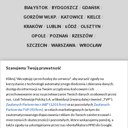
BIAŁYSTOK
/
BYDGOSZCZ
/
GDAŃSK
/
GORZÓW WLKP.
/
KATOWICE
/
KIELCE
/
KRAKÓW
/
LUBLIN
/
ŁÓDŹ
/
OLSZTYN
/
OPOLE
/
POZNAŃ
/
RZESZÓW
/
SZCZECIN
/
WARSZAWA
/
WROCŁAW
Szanujemy Twoją prywatność
Dołącz do nas:
Kliknij "Akceptuję i przechodzę do serwisu", aby wyrazić zgody na
korzystanie z technologii automatycznego śledzenia i zbierania danych,
TVP
dostęp do informacji na Twoim urządzeniu końcowym i ich
Abonament TVP
przechowywanie oraz na przetwarzanie Twoich danych osobowych przez
Regulamin TVP
nas, czyli Telewizję Polską S.A. w likwidacji (zwaną dalej również „TVP”),
Emisja w TVP
Zaufanych Partnerów z IAB* (1201 firm)
oraz pozostałych
Zaufanych
Polityka prywatności
Partnerów TVP (93 firm)
, w celach marketingowych (w tym do
Centrum informacji TVP
Moje zgody
zautomatyzowanego dopasowania reklam do Twoich zainteresowań i
mierzenia ich skuteczności) i pozostałych, które wskazujemy poniżej, a
Naziemna Telewizja Cyfrowa
Pomoc
także zgody na udostępnianie przez nas identyfikatora PPID do Google.