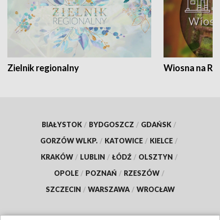
Zielnik regionalny
Wiosna na RO
BIAŁYSTOK
/
BYDGOSZCZ
/
GDAŃSK
/
GORZÓW WLKP.
/
KATOWICE
/
KIELCE
/
KRAKÓW
/
LUBLIN
/
ŁÓDŹ
/
OLSZTYN
/
OPOLE
/
POZNAŃ
/
RZESZÓW
/
SZCZECIN
/
WARSZAWA
/
WROCŁAW