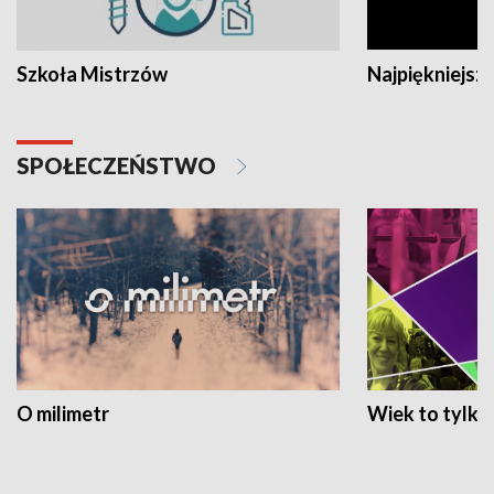
Szkoła Mistrzów
Najpiękniejsze
SPOŁECZEŃSTWO
O milimetr
Wiek to tylko 