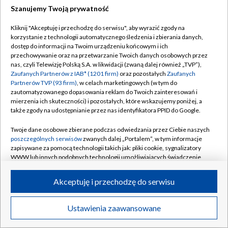
Szanujemy Twoją prywatność
Dołącz do nas:
Kliknij "Akceptuję i przechodzę do serwisu", aby wyrazić zgody na
korzystanie z technologii automatycznego śledzenia i zbierania danych,
TVP
dostęp do informacji na Twoim urządzeniu końcowym i ich
Abonament TVP
przechowywanie oraz na przetwarzanie Twoich danych osobowych przez
Regulamin TVP
nas, czyli Telewizję Polską S.A. w likwidacji (zwaną dalej również „TVP”),
Emisja w TVP
Zaufanych Partnerów z IAB* (1201 firm)
oraz pozostałych
Zaufanych
Polityka prywatności
Partnerów TVP (93 firm)
, w celach marketingowych (w tym do
Centrum informacji TVP
Moje zgody
zautomatyzowanego dopasowania reklam do Twoich zainteresowań i
mierzenia ich skuteczności) i pozostałych, które wskazujemy poniżej, a
Naziemna Telewizja Cyfrowa
Pomoc
także zgody na udostępnianie przez nas identyfikatora PPID do Google.
Sklep TVP
Biuro reklamy
Twoje dane osobowe zbierane podczas odwiedzania przez Ciebie naszych
Rada Programowa
poszczególnych serwisów
zwanych dalej „Portalem”, w tym informacje
Kontakt
zapisywane za pomocą technologii takich jak: pliki cookie, sygnalizatory
System NOS
WWW lub innych podobnych technologii umożliwiających świadczenie
dopasowanych i bezpiecznych usług, personalizację treści oraz reklam,
Informacje o nadawcy
Kanały
udostępnianie funkcji mediów społecznościowych oraz analizowanie
Akceptuję i przechodzę do serwisu
ruchu w Internecie.
Program dla prasy
©2026 Telewizja Polska S.A. w likwidacji
Biuro Reklamy
Twoje dane osobowe zbierane podczas odwiedzania przez Ciebie
Ustawienia zaawansowane
poszczególnych serwisów
na Portalu, takie jak adresy IP, identyfikatory
Ogłoszenie przetargowe
Twoich urządzeń końcowych i identyfikatory plików cookie, informacje o