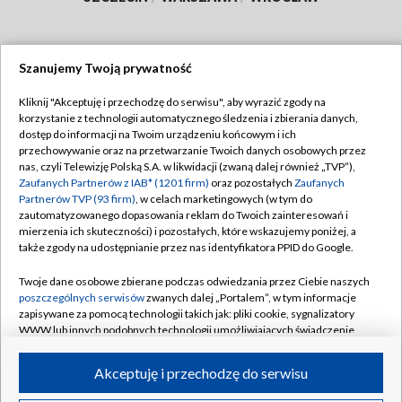
Szanujemy Twoją prywatność
Dołącz do nas:
Kliknij "Akceptuję i przechodzę do serwisu", aby wyrazić zgody na
korzystanie z technologii automatycznego śledzenia i zbierania danych,
TVP
dostęp do informacji na Twoim urządzeniu końcowym i ich
Abonament TVP
przechowywanie oraz na przetwarzanie Twoich danych osobowych przez
Regulamin TVP
nas, czyli Telewizję Polską S.A. w likwidacji (zwaną dalej również „TVP”),
Emisja w TVP
Zaufanych Partnerów z IAB* (1201 firm)
oraz pozostałych
Zaufanych
Polityka prywatności
Partnerów TVP (93 firm)
, w celach marketingowych (w tym do
Centrum informacji TVP
Moje zgody
zautomatyzowanego dopasowania reklam do Twoich zainteresowań i
mierzenia ich skuteczności) i pozostałych, które wskazujemy poniżej, a
Naziemna Telewizja Cyfrowa
Pomoc
także zgody na udostępnianie przez nas identyfikatora PPID do Google.
Sklep TVP
Biuro reklamy
Twoje dane osobowe zbierane podczas odwiedzania przez Ciebie naszych
Rada Programowa
poszczególnych serwisów
zwanych dalej „Portalem”, w tym informacje
Kontakt
zapisywane za pomocą technologii takich jak: pliki cookie, sygnalizatory
System NOS
WWW lub innych podobnych technologii umożliwiających świadczenie
dopasowanych i bezpiecznych usług, personalizację treści oraz reklam,
Informacje o nadawcy
Kanały
udostępnianie funkcji mediów społecznościowych oraz analizowanie
Akceptuję i przechodzę do serwisu
ruchu w Internecie.
Program dla prasy
©2026 Telewizja Polska S.A. w likwidacji