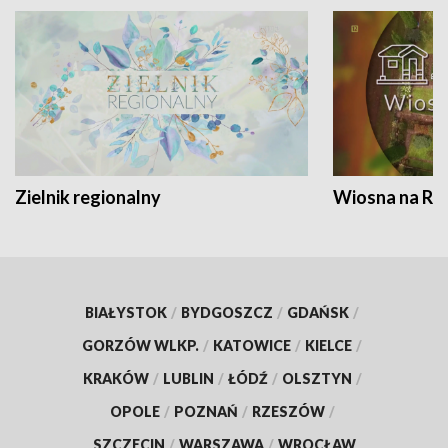
Zielnik regionalny
Wiosna na RO
BIAŁYSTOK
/
BYDGOSZCZ
/
GDAŃSK
/
GORZÓW WLKP.
/
KATOWICE
/
KIELCE
/
KRAKÓW
/
LUBLIN
/
ŁÓDŹ
/
OLSZTYN
/
OPOLE
/
POZNAŃ
/
RZESZÓW
/
SZCZECIN
/
WARSZAWA
/
WROCŁAW