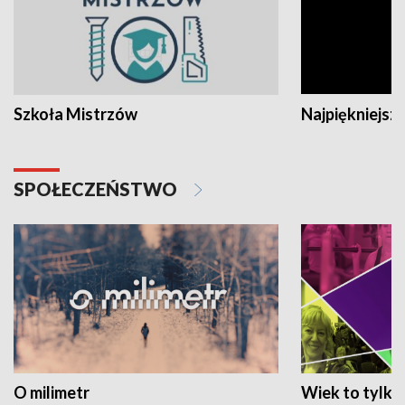
Szkoła Mistrzów
Najpiękniejsze
SPOŁECZEŃSTWO
O milimetr
Wiek to tylko 