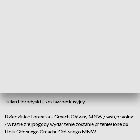
Jerzy Rogiewicz – śpiew, klawisze
Karolina Rec – wiolonczela, śpiew
Tomasz Duda – flet, saksofon barytonowy, klarnet basowy
Maurycy Idzikowski – trąbka
Tomasz Dworakowski – puzon
Jakub Czubak – gitara basowa
Julian Horodyski – zestaw perkusyjny
Dziedziniec Lorentza – Gmach Główny MNW / wstęp wolny
/ w razie złej pogody wydarzenie zostanie przeniesione do
Holu Głównego Gmachu Głównego MNW