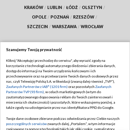
KRAKÓW
/
LUBLIN
/
ŁÓDŹ
/
OLSZTYN
/
OPOLE
/
POZNAŃ
/
RZESZÓW
/
SZCZECIN
/
WARSZAWA
/
WROCŁAW
Szanujemy Twoją prywatność
Dołącz do nas:
Kliknij "Akceptuję i przechodzę do serwisu", aby wyrazić zgody na
korzystanie z technologii automatycznego śledzenia i zbierania danych,
TVP
dostęp do informacji na Twoim urządzeniu końcowym i ich
Abonament TVP
przechowywanie oraz na przetwarzanie Twoich danych osobowych przez
Regulamin TVP
nas, czyli Telewizję Polską S.A. w likwidacji (zwaną dalej również „TVP”),
Emisja w TVP
Polityka prywatności
Zaufanych Partnerów z IAB* (1201 firm)
oraz pozostałych
Zaufanych
Partnerów TVP (93 firm)
, w celach marketingowych (w tym do
Centrum informacji TVP
Moje zgody
zautomatyzowanego dopasowania reklam do Twoich zainteresowań i
mierzenia ich skuteczności) i pozostałych, które wskazujemy poniżej, a
Naziemna Telewizja Cyfrowa
Pomoc
także zgody na udostępnianie przez nas identyfikatora PPID do Google.
Sklep TVP
Biuro reklamy
Twoje dane osobowe zbierane podczas odwiedzania przez Ciebie naszych
Rada Programowa
Kontakt
poszczególnych serwisów
zwanych dalej „Portalem”, w tym informacje
zapisywane za pomocą technologii takich jak: pliki cookie, sygnalizatory