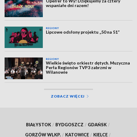
Open'er to Wy! Dziękujemy za cztery
wspaniałe dni razem!
REGIONY
Lipcowe odsłony projektu „50 na 51”
REGIONY
Wielkie święto orkiestr dętych. Muzyczna
Perła Regionów TVP3 zabrzmi w
Wilanowie
ZOBACZ WIĘCEJ
BIAŁYSTOK
/
BYDGOSZCZ
/
GDAŃSK
/
GORZÓW WLKP.
/
KATOWICE
/
KIELCE
/