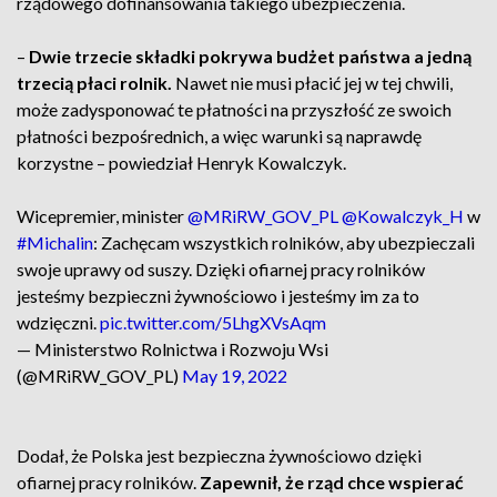
rządowego dofinansowania takiego ubezpieczenia.
–
Dwie trzecie składki pokrywa budżet państwa a jedną
trzecią płaci rolnik.
Nawet nie musi płacić jej w tej chwili,
może zadysponować te płatności na przyszłość ze swoich
płatności bezpośrednich, a więc warunki są naprawdę
korzystne – powiedział Henryk Kowalczyk.
Wicepremier, minister
@MRiRW_GOV_PL
@Kowalczyk_H
w
#Michalin
: Zachęcam wszystkich rolników, aby ubezpieczali
swoje uprawy od suszy. Dzięki ofiarnej pracy rolników
jesteśmy bezpieczni żywnościowo i jesteśmy im za to
wdzięczni.
pic.twitter.com/5LhgXVsAqm
— Ministerstwo Rolnictwa i Rozwoju Wsi
(@MRiRW_GOV_PL)
May 19, 2022
Dodał, że Polska jest bezpieczna żywnościowo dzięki
ofiarnej pracy rolników.
Zapewnił, że rząd chce wspierać