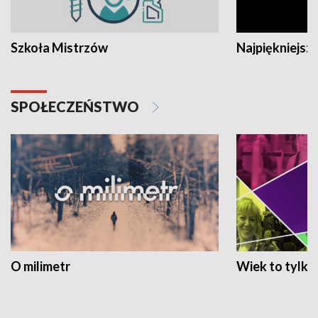
Szkoła Mistrzów
Najpiękniejsze
SPOŁECZEŃSTWO
O milimetr
Wiek to tylko 