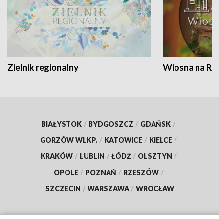
Zielnik regionalny
Wiosna na RO
BIAŁYSTOK
/
BYDGOSZCZ
/
GDAŃSK
/
GORZÓW WLKP.
/
KATOWICE
/
KIELCE
/
KRAKÓW
/
LUBLIN
/
ŁÓDŹ
/
OLSZTYN
/
OPOLE
/
POZNAŃ
/
RZESZÓW
/
SZCZECIN
/
WARSZAWA
/
WROCŁAW