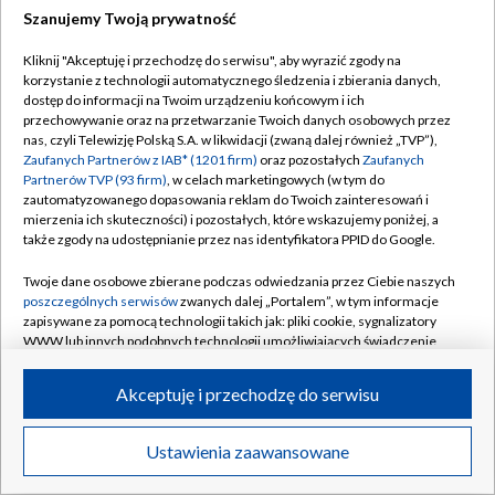
Szanujemy Twoją prywatność
Dołącz do nas:
Kliknij "Akceptuję i przechodzę do serwisu", aby wyrazić zgody na
korzystanie z technologii automatycznego śledzenia i zbierania danych,
TVP
dostęp do informacji na Twoim urządzeniu końcowym i ich
Abonament TVP
przechowywanie oraz na przetwarzanie Twoich danych osobowych przez
Regulamin TVP
nas, czyli Telewizję Polską S.A. w likwidacji (zwaną dalej również „TVP”),
Emisja w TVP
Zaufanych Partnerów z IAB* (1201 firm)
oraz pozostałych
Zaufanych
Polityka prywatności
Partnerów TVP (93 firm)
, w celach marketingowych (w tym do
Centrum informacji TVP
Moje zgody
zautomatyzowanego dopasowania reklam do Twoich zainteresowań i
mierzenia ich skuteczności) i pozostałych, które wskazujemy poniżej, a
Naziemna Telewizja Cyfrowa
Pomoc
także zgody na udostępnianie przez nas identyfikatora PPID do Google.
Sklep TVP
Biuro reklamy
Twoje dane osobowe zbierane podczas odwiedzania przez Ciebie naszych
Rada Programowa
poszczególnych serwisów
zwanych dalej „Portalem”, w tym informacje
Kontakt
zapisywane za pomocą technologii takich jak: pliki cookie, sygnalizatory
System NOS
WWW lub innych podobnych technologii umożliwiających świadczenie
dopasowanych i bezpiecznych usług, personalizację treści oraz reklam,
Informacje o nadawcy
Kanały
udostępnianie funkcji mediów społecznościowych oraz analizowanie
Akceptuję i przechodzę do serwisu
ruchu w Internecie.
Program dla prasy
©2026 Telewizja Polska S.A. w likwidacji
Biuro Reklamy
Twoje dane osobowe zbierane podczas odwiedzania przez Ciebie
Ustawienia zaawansowane
poszczególnych serwisów
na Portalu, takie jak adresy IP, identyfikatory
Ogłoszenie przetargowe
Twoich urządzeń końcowych i identyfikatory plików cookie, informacje o