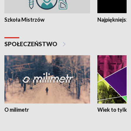
Szkoła Mistrzów
Najpiękniejsze
SPOŁECZEŃSTWO
O milimetr
Wiek to tylko 