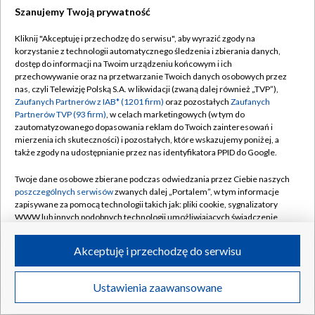
Szanujemy Twoją prywatność
Dołącz do nas:
Kliknij "Akceptuję i przechodzę do serwisu", aby wyrazić zgody na
korzystanie z technologii automatycznego śledzenia i zbierania danych,
TVP
dostęp do informacji na Twoim urządzeniu końcowym i ich
Abonament TVP
przechowywanie oraz na przetwarzanie Twoich danych osobowych przez
Regulamin TVP
nas, czyli Telewizję Polską S.A. w likwidacji (zwaną dalej również „TVP”),
Emisja w TVP
Zaufanych Partnerów z IAB* (1201 firm)
oraz pozostałych
Zaufanych
Polityka prywatności
Partnerów TVP (93 firm)
, w celach marketingowych (w tym do
Centrum informacji TVP
Moje zgody
zautomatyzowanego dopasowania reklam do Twoich zainteresowań i
mierzenia ich skuteczności) i pozostałych, które wskazujemy poniżej, a
Naziemna Telewizja Cyfrowa
Pomoc
także zgody na udostępnianie przez nas identyfikatora PPID do Google.
Sklep TVP
Biuro reklamy
Twoje dane osobowe zbierane podczas odwiedzania przez Ciebie naszych
Rada Programowa
poszczególnych serwisów
zwanych dalej „Portalem”, w tym informacje
Kontakt
zapisywane za pomocą technologii takich jak: pliki cookie, sygnalizatory
System NOS
WWW lub innych podobnych technologii umożliwiających świadczenie
dopasowanych i bezpiecznych usług, personalizację treści oraz reklam,
Informacje o nadawcy
Kanały
udostępnianie funkcji mediów społecznościowych oraz analizowanie
Akceptuję i przechodzę do serwisu
ruchu w Internecie.
Program dla prasy
©2026 Telewizja Polska S.A. w likwidacji
Biuro Reklamy
Twoje dane osobowe zbierane podczas odwiedzania przez Ciebie
Ustawienia zaawansowane
poszczególnych serwisów
na Portalu, takie jak adresy IP, identyfikatory
Ogłoszenie przetargowe
Twoich urządzeń końcowych i identyfikatory plików cookie, informacje o