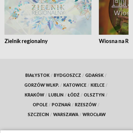
Zielnik regionalny
Wiosna na RO
BIAŁYSTOK
/
BYDGOSZCZ
/
GDAŃSK
/
GORZÓW WLKP.
/
KATOWICE
/
KIELCE
/
KRAKÓW
/
LUBLIN
/
ŁÓDŹ
/
OLSZTYN
/
OPOLE
/
POZNAŃ
/
RZESZÓW
/
SZCZECIN
/
WARSZAWA
/
WROCŁAW