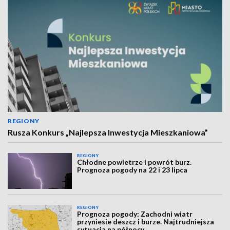
REGIONY
Rusza Konkurs „Najlepsza Inwestycja Mieszkaniowa”
REGIONY
Chłodne powietrze i powrót burz.
Prognoza pogody na 22 i 23 lipca
REGIONY
Prognoza pogody: Zachodni wiatr
przyniesie deszcz i burze. Najtrudniejsza
sytuacja na północy