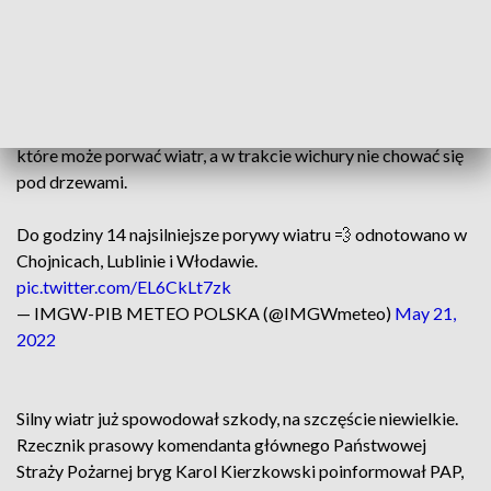
podlaskim będzie jeszcze mocnie wiało. Dla tych regionów
ogłoszono alarm drugiego stopnia, co oznacza, że w
porywach wiatr może dochodzić nawet do 115 km/h.
RCB przypomniało, żeby zabezpieczyć wszystkie rzeczy,
które może porwać wiatr, a w trakcie wichury nie chować się
pod drzewami.
Do godziny 14 najsilniejsze porywy wiatru 💨 odnotowano w
Chojnicach, Lublinie i Włodawie.
pic.twitter.com/EL6CkLt7zk
— IMGW-PIB METEO POLSKA (@IMGWmeteo)
May 21,
2022
Silny wiatr już spowodował szkody, na szczęście niewielkie.
Rzecznik prasowy komendanta głównego Państwowej
Straży Pożarnej bryg Karol Kierzkowski poinformował PAP,