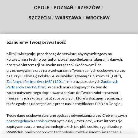
OPOLE
/
POZNAŃ
/
RZESZÓW
/
SZCZECIN
/
WARSZAWA
/
WROCŁAW
Szanujemy Twoją prywatność
Dołącz do nas:
Kliknij "Akceptuję i przechodzę do serwisu", aby wyrazić zgody na
korzystanie z technologii automatycznego śledzenia i zbierania danych,
TVP
dostęp do informacji na Twoim urządzeniu końcowym i ich
Abonament TVP
przechowywanie oraz na przetwarzanie Twoich danych osobowych przez
Regulamin TVP
nas, czyli Telewizję Polską S.A. w likwidacji (zwaną dalej również „TVP”),
Emisja w TVP
Polityka prywatności
Zaufanych Partnerów z IAB* (1201 firm)
oraz pozostałych
Zaufanych
Partnerów TVP (93 firm)
, w celach marketingowych (w tym do
Centrum informacji TVP
Moje zgody
zautomatyzowanego dopasowania reklam do Twoich zainteresowań i
mierzenia ich skuteczności) i pozostałych, które wskazujemy poniżej, a
Naziemna Telewizja Cyfrowa
Pomoc
także zgody na udostępnianie przez nas identyfikatora PPID do Google.
Sklep TVP
Biuro reklamy
Twoje dane osobowe zbierane podczas odwiedzania przez Ciebie naszych
Rada Programowa
Kontakt
poszczególnych serwisów
zwanych dalej „Portalem”, w tym informacje
zapisywane za pomocą technologii takich jak: pliki cookie, sygnalizatory
System NOS
WWW lub innych podobnych technologii umożliwiających świadczenie
dopasowanych i bezpiecznych usług, personalizację treści oraz reklam,