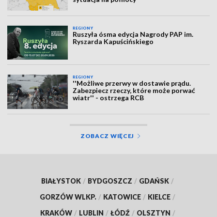
REGIONY
Ruszyła ósma edycja Nagrody PAP im.
Ryszarda Kapuścińskiego
REGIONY
''Możliwe przerwy w dostawie prądu.
Zabezpiecz rzeczy, które może porwać
wiatr'' - ostrzega RCB
ZOBACZ WIĘCEJ
BIAŁYSTOK
/
BYDGOSZCZ
/
GDAŃSK
/
GORZÓW WLKP.
/
KATOWICE
/
KIELCE
/
KRAKÓW
/
LUBLIN
/
ŁÓDŹ
/
OLSZTYN
/