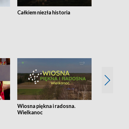
Całkiem niezła historia
Sanatoria
Wiosna piękna i radosna.
Gwiazdy od 
Wielkanoc
gwiazdki