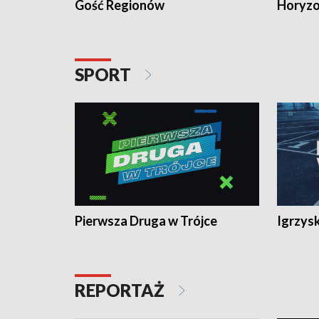
Gość Regionów
Horyzo
SPORT
Pierwsza Druga w Trójce
Igrzys
REPORTAŻ