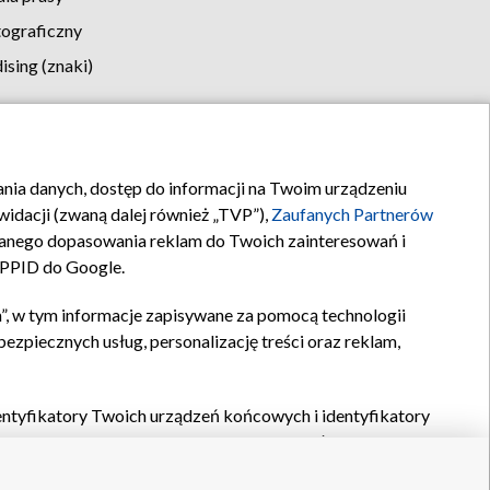
tograficzny
sing (znaki)
klamy
Kontakt
rania danych, dostęp do informacji na Twoim urządzeniu
idacji (zwaną dalej również „TVP”),
Zaufanych Partnerów
anego dopasowania reklam do Twoich zainteresowań i
a PPID do Google.
”, w tym informacje zapisywane za pomocą technologii
zpiecznych usług, personalizację treści oraz reklam,
identyfikatory Twoich urządzeń końcowych i identyfikatory
P,
Zaufanych Partnerów z IAB
oraz pozostałych
Zaufanych
 wyboru podstawowych reklam, wyboru spersonalizowanych