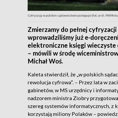
Cyfryzacja w polskim sądownictwie postępuje (fot. arch. PAP/Art
Zmierzamy do pełnej cyfryzacji
wprowadziliśmy już e-doręczen
elektroniczne księgi wieczyste
– mówili w środę wiceministrowi
Michał Woś.
Kaleta stwierdził, że „w polskich sądac
rewolucja cyfrowa”. – Przez lata w zac
gabinetów, w MS urzędnicy i informat
nadzorem ministra Ziobry przygotowal
szereg systemów informatycznych, z 
korzystają miliony Polaków – powiedz