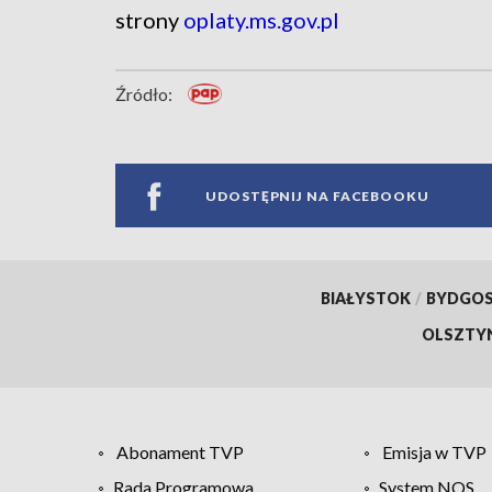
strony
oplaty.ms.gov.pl
Źródło:
UDOSTĘPNIJ NA FACEBOOKU
BIAŁYSTOK
/
BYDGO
OLSZTY
Abonament TVP
Emisja w TVP
Rada Programowa
System NOS