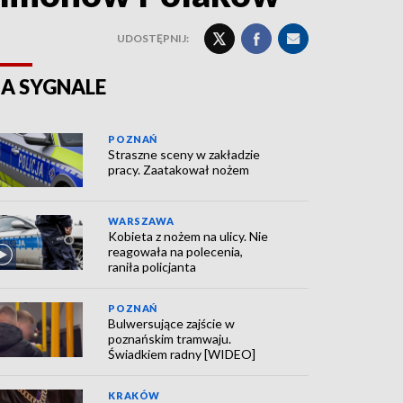
UDOSTĘPNIJ:
A SYGNALE
POZNAŃ
Straszne sceny w zakładzie
pracy. Zaatakował nożem
WARSZAWA
Kobieta z nożem na ulicy. Nie
reagowała na polecenia,
raniła policjanta
POZNAŃ
Bulwersujące zajście w
poznańskim tramwaju.
Świadkiem radny [WIDEO]
KRAKÓW