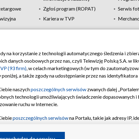
zetargowe
Zgłoś program (ROPAT)
Serwis fo
wizyjna
Kariera w TVP
Merchandi
Polityka prywatności
Moje zgody
Pomoc
Biuro re
ody na korzystanie z technologii automatycznego śledzenia i zbie
 danych osobowych przez nas, czyli Telewizję Polską S.A. w likw
VP (93 firm)
, w celach marketingowych (w tym do zautomatyzow
 poniżej, a także zgody na udostępnianie przez nas identyfikator
Ciebie naszych
poszczególnych serwisów
zwanych dalej „Portalem
obnych technologii umożliwiających świadczenie dopasowanych i be
zowanie ruchu w Internecie.
Ciebie
poszczególnych serwisów
na Portalu, takie jak adresy IP, 
sach Portalu czy historia odwiedzin będą przetwarzane przez TV
ji: przechowywania informacji na urządzeniu lub dostęp do nich,
©2026 Telewizja Polska S.A. w likwidacji
 przechodzę do serwisu