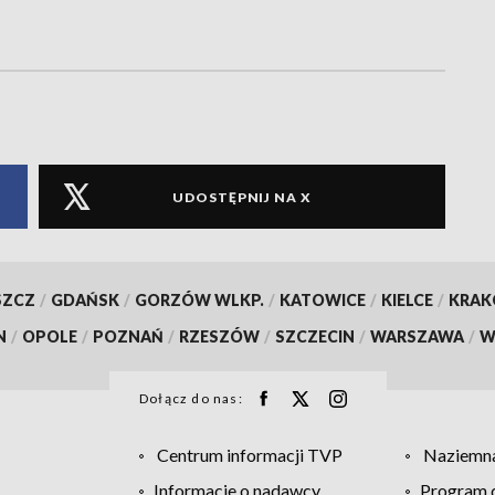
UDOSTĘPNIJ NA X
SZCZ
/
GDAŃSK
/
GORZÓW WLKP.
/
KATOWICE
/
KIELCE
/
KRA
N
/
OPOLE
/
POZNAŃ
/
RZESZÓW
/
SZCZECIN
/
WARSZAWA
/
W
Dołącz do nas:
Centrum informacji TVP
Naziemna
Informacje o nadawcy
Program d