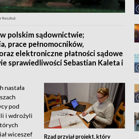
ur Reszko)
 w polskim sądownictwie;
ia, prace pełnomocników,
 oraz elektroniczne płatności sądowe
e sprawiedliwości Sebastian Kaleta i
h nastała
iszach
ycy pod
i i wdrożyli
których
iał wiceszef
Rząd przyjął projekt, który