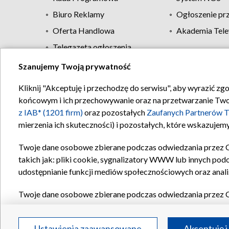
Biuro Reklamy
Ogłoszenie pr
Oferta Handlowa
Akademia Tele
Telegazeta ogłoszenia
Szanujemy Twoją prywatność
Regulamin TVP
Kliknij "Akceptuję i przechodzę do serwisu", aby wyrazić zg
końcowym i ich przechowywanie oraz na przetwarzanie Twoich
z IAB* (1201 firm)
oraz pozostałych
Zaufanych Partnerów T
mierzenia ich skuteczności) i pozostałych, które wskazujemy
Twoje dane osobowe zbierane podczas odwiedzania przez 
takich jak: pliki cookie, sygnalizatory WWW lub innych pod
udostępnianie funkcji mediów społecznościowych oraz anali
Twoje dane osobowe zbierane podczas odwiedzania przez 
plików cookie, informacje o Twoich wyszukiwaniach w serwi
Partnerów TVP
dla realizacji następujących celów i funkc
Ustawienia zaawansowane
Akceptuję i