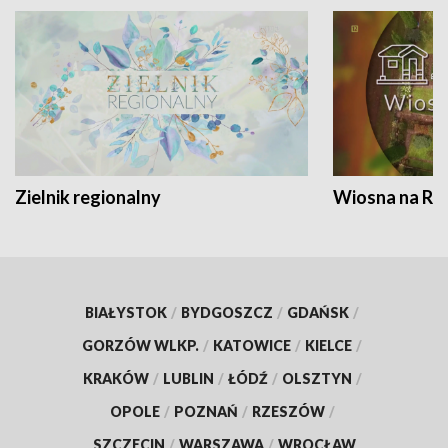
Zielnik regionalny
Wiosna na RO
BIAŁYSTOK
/
BYDGOSZCZ
/
GDAŃSK
/
GORZÓW WLKP.
/
KATOWICE
/
KIELCE
/
KRAKÓW
/
LUBLIN
/
ŁÓDŹ
/
OLSZTYN
/
OPOLE
/
POZNAŃ
/
RZESZÓW
/
SZCZECIN
/
WARSZAWA
/
WROCŁAW