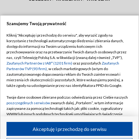
Szanujemy Twoją prywatność
Dołącz do nas:
Kliknij "Akceptuję i przechodzę do serwisu", aby wyrazić zgody na
korzystanie z technologii automatycznego śledzenia i zbierania danych,
TVP
dostęp do informacji na Twoim urządzeniu końcowym i ich
Abonament TVP
przechowywanie oraz na przetwarzanie Twoich danych osobowych przez
Regulamin TVP
nas, czyli Telewizję Polską S.A. w likwidacji (zwaną dalej również „TVP”),
Emisja w TVP
Zaufanych Partnerów z IAB* (1201 firm)
oraz pozostałych
Zaufanych
Polityka prywatności
Partnerów TVP (93 firm)
, w celach marketingowych (w tym do
Centrum informacji TVP
Moje zgody
zautomatyzowanego dopasowania reklam do Twoich zainteresowań i
mierzenia ich skuteczności) i pozostałych, które wskazujemy poniżej, a
Naziemna Telewizja Cyfrowa
Pomoc
także zgody na udostępnianie przez nas identyfikatora PPID do Google.
Sklep TVP
Biuro reklamy
Twoje dane osobowe zbierane podczas odwiedzania przez Ciebie naszych
Rada Programowa
poszczególnych serwisów
zwanych dalej „Portalem”, w tym informacje
Kontakt
zapisywane za pomocą technologii takich jak: pliki cookie, sygnalizatory
System NOS
WWW lub innych podobnych technologii umożliwiających świadczenie
dopasowanych i bezpiecznych usług, personalizację treści oraz reklam,
Informacje o nadawcy
Kanały
udostępnianie funkcji mediów społecznościowych oraz analizowanie
Akceptuję i przechodzę do serwisu
ruchu w Internecie.
Program dla prasy
©2026 Telewizja Polska S.A. w likwidacji