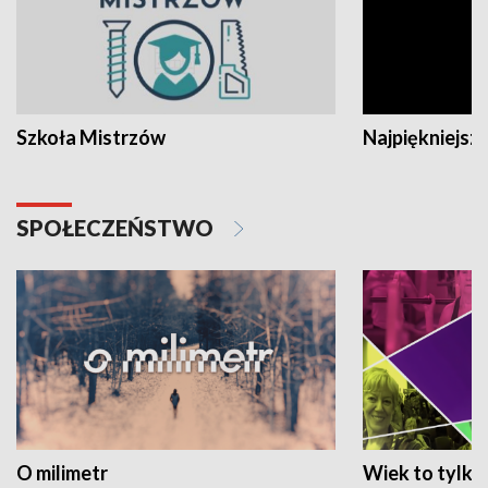
Szkoła Mistrzów
Najpiękniejsze
SPOŁECZEŃSTWO
O milimetr
Wiek to tylko 