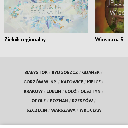
Zielnik regionalny
Wiosna na RO
BIAŁYSTOK
/
BYDGOSZCZ
/
GDAŃSK
/
GORZÓW WLKP.
/
KATOWICE
/
KIELCE
/
KRAKÓW
/
LUBLIN
/
ŁÓDŹ
/
OLSZTYN
/
OPOLE
/
POZNAŃ
/
RZESZÓW
/
SZCZECIN
/
WARSZAWA
/
WROCŁAW