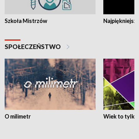
Szkoła Mistrzów
Najpiękniejsze
SPOŁECZEŃSTWO
O milimetr
Wiek to tylko 