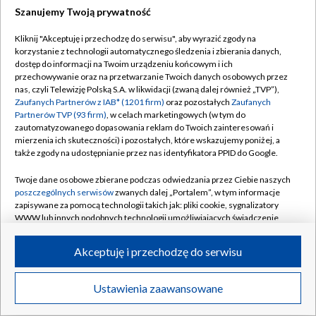
Szanujemy Twoją prywatność
Dołącz do nas:
Kliknij "Akceptuję i przechodzę do serwisu", aby wyrazić zgody na
korzystanie z technologii automatycznego śledzenia i zbierania danych,
TVP
dostęp do informacji na Twoim urządzeniu końcowym i ich
Abonament TVP
przechowywanie oraz na przetwarzanie Twoich danych osobowych przez
Regulamin TVP
nas, czyli Telewizję Polską S.A. w likwidacji (zwaną dalej również „TVP”),
Emisja w TVP
Zaufanych Partnerów z IAB* (1201 firm)
oraz pozostałych
Zaufanych
Polityka prywatności
Partnerów TVP (93 firm)
, w celach marketingowych (w tym do
Centrum informacji TVP
Moje zgody
zautomatyzowanego dopasowania reklam do Twoich zainteresowań i
mierzenia ich skuteczności) i pozostałych, które wskazujemy poniżej, a
Naziemna Telewizja Cyfrowa
Pomoc
także zgody na udostępnianie przez nas identyfikatora PPID do Google.
Sklep TVP
Biuro reklamy
Twoje dane osobowe zbierane podczas odwiedzania przez Ciebie naszych
Rada Programowa
poszczególnych serwisów
zwanych dalej „Portalem”, w tym informacje
Kontakt
zapisywane za pomocą technologii takich jak: pliki cookie, sygnalizatory
System NOS
WWW lub innych podobnych technologii umożliwiających świadczenie
dopasowanych i bezpiecznych usług, personalizację treści oraz reklam,
Informacje o nadawcy
Kanały
udostępnianie funkcji mediów społecznościowych oraz analizowanie
Akceptuję i przechodzę do serwisu
ruchu w Internecie.
Program dla prasy
©2026 Telewizja Polska S.A. w likwidacji
Biuro Reklamy
Twoje dane osobowe zbierane podczas odwiedzania przez Ciebie
Ustawienia zaawansowane
poszczególnych serwisów
na Portalu, takie jak adresy IP, identyfikatory
Ogłoszenie przetargowe
Twoich urządzeń końcowych i identyfikatory plików cookie, informacje o