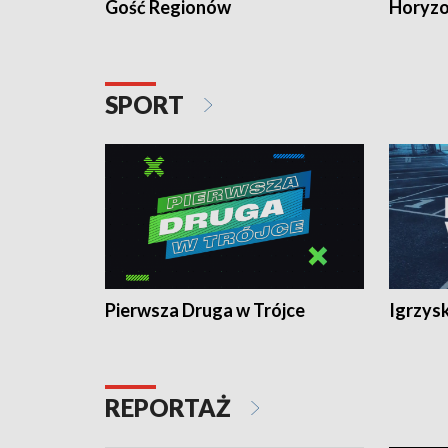
Gość Regionów
Horyzo
SPORT
Pierwsza Druga w Trójce
Igrzys
REPORTAŻ