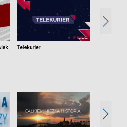
wiek
Telekurier
Kryminalna 