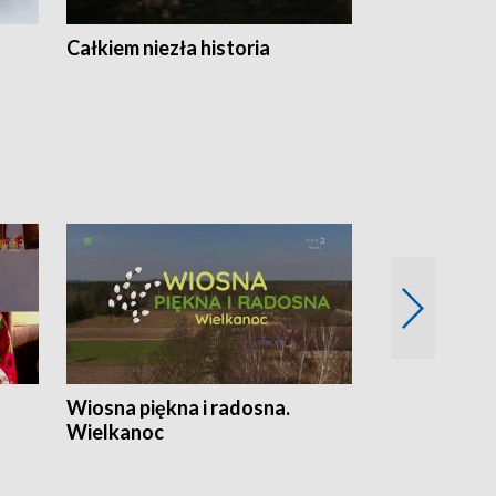
Całkiem niezła historia
Sanatoria
Wiosna piękna i radosna.
Gwiazdy od 
Wielkanoc
gwiazdki