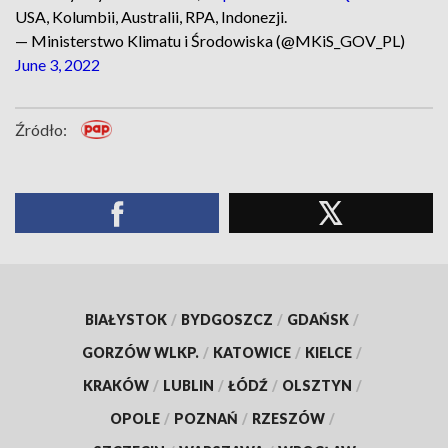
USA, Kolumbii, Australii, RPA, Indonezji.
— Ministerstwo Klimatu i Środowiska (@MKiS_GOV_PL)
June 3, 2022
Źródło:
BIAŁYSTOK
/
BYDGOSZCZ
/
GDAŃSK
/
GORZÓW WLKP.
/
KATOWICE
/
KIELCE
/
KRAKÓW
/
LUBLIN
/
ŁÓDŹ
/
OLSZTYN
/
OPOLE
/
POZNAŃ
/
RZESZÓW
/