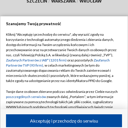
SZCZECIN
/
WARSZAWA
/
WROCŁAW
Szanujemy Twoją prywatność
Dołącz do nas:
Kliknij "Akceptuję i przechodzę do serwisu", aby wyrazić zgody na
korzystanie z technologii automatycznego śledzenia i zbierania danych,
TVP
dostęp do informacji na Twoim urządzeniu końcowym i ich
Abonament TVP
przechowywanie oraz na przetwarzanie Twoich danych osobowych przez
Regulamin TVP
nas, czyli Telewizję Polską S.A. w likwidacji (zwaną dalej również „TVP”),
Emisja w TVP
Zaufanych Partnerów z IAB* (1201 firm)
Polityka prywatności
oraz pozostałych
Zaufanych
Partnerów TVP (93 firm)
, w celach marketingowych (w tym do
Centrum informacji TVP
Moje zgody
zautomatyzowanego dopasowania reklam do Twoich zainteresowań i
mierzenia ich skuteczności) i pozostałych, które wskazujemy poniżej, a
Naziemna Telewizja Cyfrowa
Pomoc
także zgody na udostępnianie przez nas identyfikatora PPID do Google.
Sklep TVP
Biuro reklamy
Twoje dane osobowe zbierane podczas odwiedzania przez Ciebie naszych
Rada Programowa
poszczególnych serwisów
zwanych dalej „Portalem”, w tym informacje
Kontakt
zapisywane za pomocą technologii takich jak: pliki cookie, sygnalizatory
System NOS
WWW lub innych podobnych technologii umożliwiających świadczenie
dopasowanych i bezpiecznych usług, personalizację treści oraz reklam,
Informacje o nadawcy
Kanały
udostępnianie funkcji mediów społecznościowych oraz analizowanie
Akceptuję i przechodzę do serwisu
ruchu w Internecie.
Program dla prasy