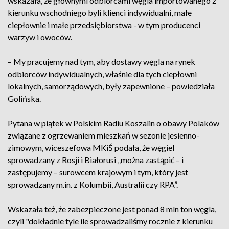
wskazała, że głównymi odbiorcami węgla importowanego z
kierunku wschodniego byli klienci indywidualni, małe
ciepłownie i małe przedsiębiorstwa - w tym producenci
warzyw i owoców.
– My pracujemy nad tym, aby dostawy węgla na rynek
odbiorców indywidualnych, właśnie dla tych ciepłowni
lokalnych, samorządowych, były zapewnione – powiedziała
Golińska.
Pytana w piątek w Polskim Radiu Koszalin o obawy Polaków
związane z ogrzewaniem mieszkań w sezonie jesienno-
zimowym, wiceszefowa MKiŚ podała, że węgiel
sprowadzany z Rosji i Białorusi „można zastąpić – i
zastępujemy – surowcem krajowym i tym, który jest
sprowadzany m.in. z Kolumbii, Australii czy RPA”.
Wskazała też, że zabezpieczone jest ponad 8 mln ton węgla,
czyli "dokładnie tyle ile sprowadzaliśmy rocznie z kierunku