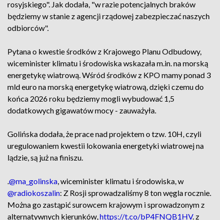
rosyjskiego". Jak dodała, "w razie potencjalnych braków
będziemy w stanie z agencji rządowej zabezpieczać naszych
odbiorców".
Pytana o kwestie środków z Krajowego Planu Odbudowy,
wiceminister klimatu i środowiska wskazała m.in. na morską
energetykę wiatrową. Wśród środków z KPO mamy ponad 3
mld euro na morską energetykę wiatrową, dzięki czemu do
końca 2026 roku będziemy mogli wybudować 1,5
dodatkowych gigawatów mocy - zauważyła.
Golińska dodała, że prace nad projektem o tzw. 10H, czyli
uregulowaniem kwestii lokowania energetyki wiatrowej na
lądzie, są już na finiszu.
.
@ma_golinska
, wiceminister klimatu i środowiska, w
@radiokoszalin
: Z Rosji sprowadzaliśmy 8 ton węgla rocznie.
Można go zastąpić surowcem krajowym i sprowadzonym z
alternatywnych kierunków,
https://t.co/bP4FNQB1HV
. z