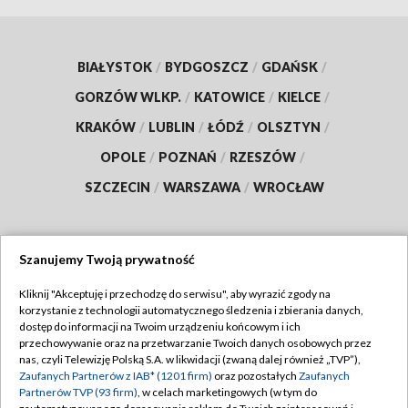
BIAŁYSTOK
/
BYDGOSZCZ
/
GDAŃSK
/
GORZÓW WLKP.
/
KATOWICE
/
KIELCE
/
KRAKÓW
/
LUBLIN
/
ŁÓDŹ
/
OLSZTYN
/
OPOLE
/
POZNAŃ
/
RZESZÓW
/
SZCZECIN
/
WARSZAWA
/
WROCŁAW
Szanujemy Twoją prywatność
Dołącz do nas:
Kliknij "Akceptuję i przechodzę do serwisu", aby wyrazić zgody na
korzystanie z technologii automatycznego śledzenia i zbierania danych,
TVP
dostęp do informacji na Twoim urządzeniu końcowym i ich
Abonament TVP
przechowywanie oraz na przetwarzanie Twoich danych osobowych przez
Regulamin TVP
nas, czyli Telewizję Polską S.A. w likwidacji (zwaną dalej również „TVP”),
Emisja w TVP
Polityka prywatności
Zaufanych Partnerów z IAB* (1201 firm)
oraz pozostałych
Zaufanych
Partnerów TVP (93 firm)
, w celach marketingowych (w tym do
Centrum informacji TVP
Moje zgody