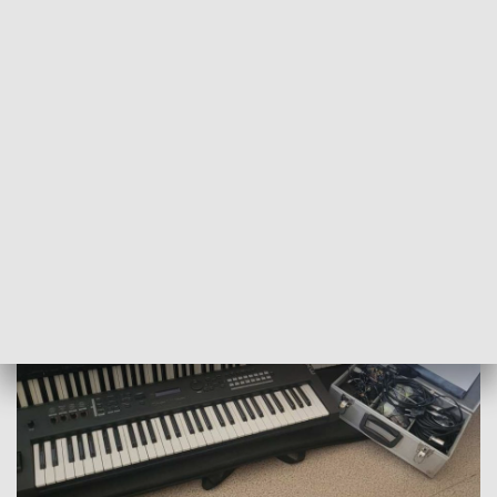
Sprawą zajęli się kryminalni z "piątki". Funkcjonariusze
dokładnie zbadali pozostawione przez mężczyznę ślady i w
wyniku przeprowadzonych czynności operacyjnych wpadli
na trop włamywacza. Jak się okazało, za przestępstwem stał
36-letni mieszkaniec Lublina. Mężczyzna jest dobrze znany
policjantom. W przeszłości był wielokrotnie karany za
podobne przestępstwa.