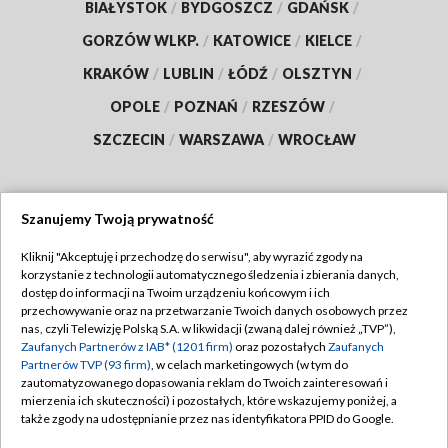
BIAŁYSTOK
/
BYDGOSZCZ
/
GDAŃSK
/
GORZÓW WLKP.
/
KATOWICE
/
KIELCE
/
KRAKÓW
/
LUBLIN
/
ŁÓDŹ
/
OLSZTYN
/
OPOLE
/
POZNAŃ
/
RZESZÓW
/
SZCZECIN
/
WARSZAWA
/
WROCŁAW
Szanujemy Twoją prywatność
Dołącz do nas:
Kliknij "Akceptuję i przechodzę do serwisu", aby wyrazić zgody na
korzystanie z technologii automatycznego śledzenia i zbierania danych,
TVP
dostęp do informacji na Twoim urządzeniu końcowym i ich
Abonament TVP
przechowywanie oraz na przetwarzanie Twoich danych osobowych przez
Regulamin TVP
nas, czyli Telewizję Polską S.A. w likwidacji (zwaną dalej również „TVP”),
Emisja w TVP
Polityka prywatności
Zaufanych Partnerów z IAB* (1201 firm)
oraz pozostałych
Zaufanych
Partnerów TVP (93 firm)
, w celach marketingowych (w tym do
Centrum informacji TVP
Moje zgody
zautomatyzowanego dopasowania reklam do Twoich zainteresowań i
mierzenia ich skuteczności) i pozostałych, które wskazujemy poniżej, a
Naziemna Telewizja Cyfrowa
Pomoc
także zgody na udostępnianie przez nas identyfikatora PPID do Google.
Sklep TVP
Biuro reklamy