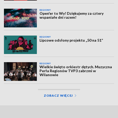
REGIONY
Open'er to Wy! Dziękujemy za cztery
wspaniałe dni razem!
REGIONY
Lipcowe odsłony projektu „50 na 51”
REGIONY
Wielkie święto orkiestr dętych. Muzyczna
Perła Regionów TVP3 zabrzmi w
Wilanowie
ZOBACZ WIĘCEJ