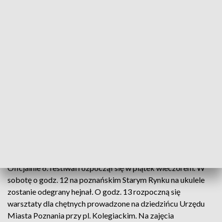
To już 6 edycja festiwalu (fot. FB/CalyPoznanUkulele)
Do niedzieli trwa 6. festiwal „Cały Poznań Ukulele”.
W jego trakcie chętni mogą wziąć udział w
darmowych warsztatach gry na ukulele lub
posłuchać występów polskich i zagranicznych
wykonawców.
Oficjalnie 6. festiwal rozpoczął się w piątek wieczorem. W
sobotę o godz. 12 na poznańskim Starym Rynku na ukulele
zostanie odegrany hejnał. O godz. 13 rozpoczną się
warsztaty dla chętnych prowadzone na dziedzińcu Urzędu
Miasta Poznania przy pl. Kolegiackim. Na zajęcia