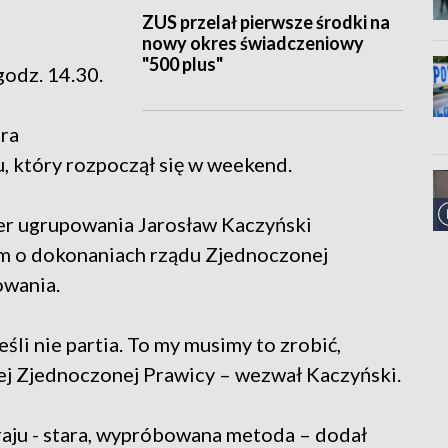
ZUS przelał pierwsze środki na
nowy okres świadczeniowy
"500 plus"
odz. 14.30.
era
, który rozpoczął się w weekend.
der ugrupowania Jarosław Kaczyński
om o dokonaniach rządu Zjednoczonej
owania.
eśli nie partia. To my musimy to zrobić,
łej Zjednoczonej Prawicy – wezwał Kaczyński.
 kraju - stara, wypróbowana metoda – dodał