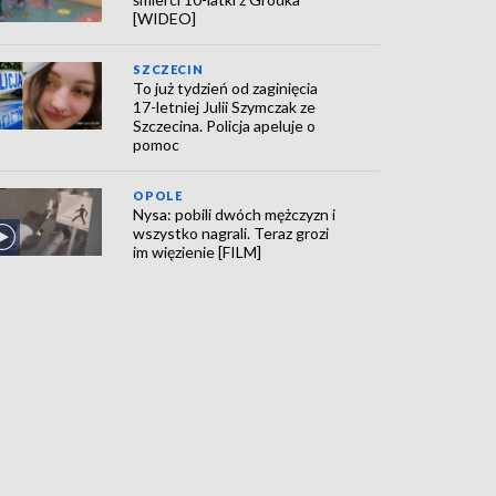
[WIDEO]
SZCZECIN
To już tydzień od zaginięcia
17-letniej Julii Szymczak ze
Szczecina. Policja apeluje o
pomoc
OPOLE
Nysa: pobili dwóch mężczyzn i
wszystko nagrali. Teraz grozi
im więzienie [FILM]