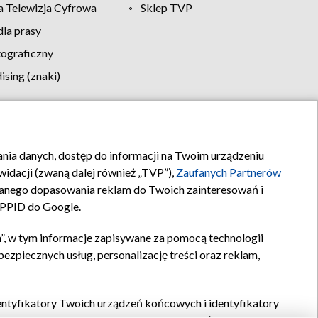
 Telewizja Cyfrowa
Sklep TVP
la prasy
tograficzny
sing (znaki)
klamy
Kontakt
rania danych, dostęp do informacji na Twoim urządzeniu
idacji (zwaną dalej również „TVP”),
Zaufanych Partnerów
anego dopasowania reklam do Twoich zainteresowań i
a PPID do Google.
”, w tym informacje zapisywane za pomocą technologii
zpiecznych usług, personalizację treści oraz reklam,
identyfikatory Twoich urządzeń końcowych i identyfikatory