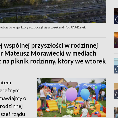
 objazdu kraju, który rozpoczął się w weekend (fot. PAP/Darek
j wspólnej przyszłości w rodzinnej
er Mateusz Morawiecki w mediach
 na piknik rodzinny, który we wtorek
entem
bereżnym
zmawiajmy o
 rodzinnej
 szef rządu