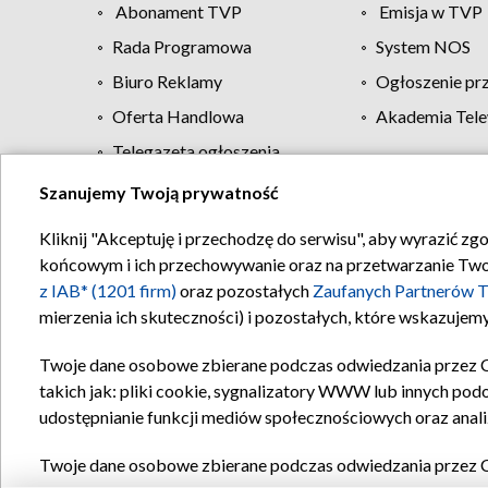
Abonament TVP
Emisja w TVP
Rada Programowa
System NOS
Biuro Reklamy
Ogłoszenie pr
Oferta Handlowa
Akademia Tele
Telegazeta ogłoszenia
Szanujemy Twoją prywatność
Regulamin TVP
Kliknij "Akceptuję i przechodzę do serwisu", aby wyrazić zg
końcowym i ich przechowywanie oraz na przetwarzanie Twoich
z IAB* (1201 firm)
oraz pozostałych
Zaufanych Partnerów T
mierzenia ich skuteczności) i pozostałych, które wskazujemy
Twoje dane osobowe zbierane podczas odwiedzania przez 
takich jak: pliki cookie, sygnalizatory WWW lub innych pod
udostępnianie funkcji mediów społecznościowych oraz anali
Twoje dane osobowe zbierane podczas odwiedzania przez 