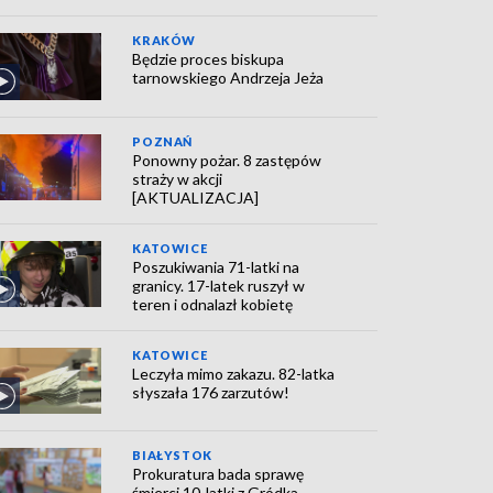
KRAKÓW
Będzie proces biskupa
tarnowskiego Andrzeja Jeża
POZNAŃ
Ponowny pożar. 8 zastępów
straży w akcji
[AKTUALIZACJA]
KATOWICE
Poszukiwania 71-latki na
granicy. 17-latek ruszył w
teren i odnalazł kobietę
KATOWICE
Leczyła mimo zakazu. 82-latka
słyszała 176 zarzutów!
BIAŁYSTOK
Prokuratura bada sprawę
śmierci 10-latki z Gródka