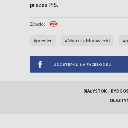
prezes PiS.
Źródło:
#premier
#Mateusz Morawiecki
#p
UDOSTĘPNIJ NA FACEBOOKU
BIAŁYSTOK
/
BYDGO
OLSZTY