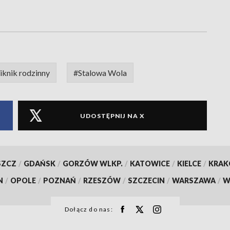
iknik rodzinny
#Stalowa Wola
UDOSTĘPNIJ NA X
SZCZ
/
GDAŃSK
/
GORZÓW WLKP.
/
KATOWICE
/
KIELCE
/
KRA
N
/
OPOLE
/
POZNAŃ
/
RZESZÓW
/
SZCZECIN
/
WARSZAWA
/
W
Dołącz do nas: