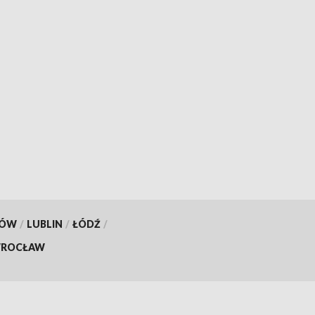
KÓW
/
LUBLIN
/
ŁÓDŹ
/
ROCŁAW