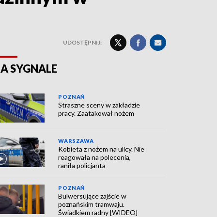
UDOSTĘPNIJ:
A SYGNALE
POZNAŃ
Straszne sceny w zakładzie
pracy. Zaatakował nożem
WARSZAWA
Kobieta z nożem na ulicy. Nie
reagowała na polecenia,
raniła policjanta
POZNAŃ
Bulwersujące zajście w
poznańskim tramwaju.
Świadkiem radny [WIDEO]