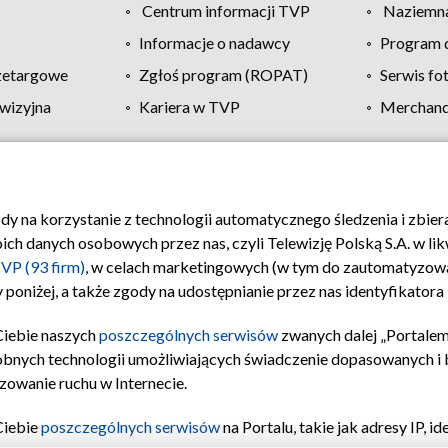
Centrum informacji TVP
Naziemna
Informacje o nadawcy
Program d
zetargowe
Zgłoś program (ROPAT)
Serwis fo
wizyjna
Kariera w TVP
Merchandi
Polityka prywatności
Moje zgody
Pomoc
Biuro re
ody na korzystanie z technologii automatycznego śledzenia i zbie
 danych osobowych przez nas, czyli Telewizję Polską S.A. w likw
VP (93 firm)
, w celach marketingowych (w tym do zautomatyzow
 poniżej, a także zgody na udostępnianie przez nas identyfikator
Ciebie naszych
poszczególnych serwisów
zwanych dalej „Portalem
obnych technologii umożliwiających świadczenie dopasowanych i be
zowanie ruchu w Internecie.
Ciebie
poszczególnych serwisów
na Portalu, takie jak adresy IP, 