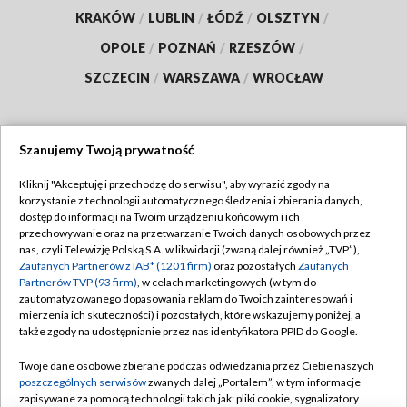
KRAKÓW
/
LUBLIN
/
ŁÓDŹ
/
OLSZTYN
/
OPOLE
/
POZNAŃ
/
RZESZÓW
/
SZCZECIN
/
WARSZAWA
/
WROCŁAW
Szanujemy Twoją prywatność
Dołącz do nas:
Kliknij "Akceptuję i przechodzę do serwisu", aby wyrazić zgody na
korzystanie z technologii automatycznego śledzenia i zbierania danych,
TVP
dostęp do informacji na Twoim urządzeniu końcowym i ich
Abonament TVP
przechowywanie oraz na przetwarzanie Twoich danych osobowych przez
Regulamin TVP
nas, czyli Telewizję Polską S.A. w likwidacji (zwaną dalej również „TVP”),
Emisja w TVP
Polityka prywatności
Zaufanych Partnerów z IAB* (1201 firm)
oraz pozostałych
Zaufanych
Partnerów TVP (93 firm)
, w celach marketingowych (w tym do
Centrum informacji TVP
Moje zgody
zautomatyzowanego dopasowania reklam do Twoich zainteresowań i
mierzenia ich skuteczności) i pozostałych, które wskazujemy poniżej, a
Naziemna Telewizja Cyfrowa
Pomoc
także zgody na udostępnianie przez nas identyfikatora PPID do Google.
Sklep TVP
Biuro reklamy
Twoje dane osobowe zbierane podczas odwiedzania przez Ciebie naszych
Rada Programowa
Kontakt
poszczególnych serwisów
zwanych dalej „Portalem”, w tym informacje
zapisywane za pomocą technologii takich jak: pliki cookie, sygnalizatory