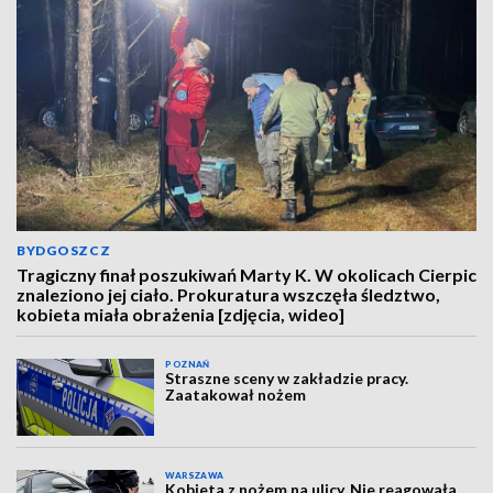
BYDGOSZCZ
Tragiczny finał poszukiwań Marty K. W okolicach Cierpic
znaleziono jej ciało. Prokuratura wszczęła śledztwo,
kobieta miała obrażenia [zdjęcia, wideo]
POZNAŃ
Straszne sceny w zakładzie pracy.
Zaatakował nożem
WARSZAWA
Kobieta z nożem na ulicy. Nie reagowała