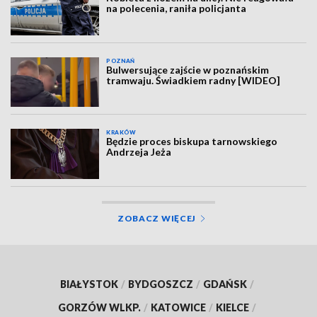
na polecenia, raniła policjanta
POZNAŃ
Bulwersujące zajście w poznańskim
tramwaju. Świadkiem radny [WIDEO]
KRAKÓW
Będzie proces biskupa tarnowskiego
Andrzeja Jeża
ZOBACZ WIĘCEJ
BIAŁYSTOK
/
BYDGOSZCZ
/
GDAŃSK
/
GORZÓW WLKP.
/
KATOWICE
/
KIELCE
/