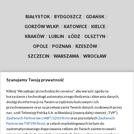
BIAŁYSTOK
/
BYDGOSZCZ
/
GDAŃSK
/
GORZÓW WLKP.
/
KATOWICE
/
KIELCE
/
KRAKÓW
/
LUBLIN
/
ŁÓDŹ
/
OLSZTYN
/
OPOLE
/
POZNAŃ
/
RZESZÓW
/
SZCZECIN
/
WARSZAWA
/
WROCŁAW
Szanujemy Twoją prywatność
Dołącz do nas:
Kliknij "Akceptuję i przechodzę do serwisu", aby wyrazić zgody na
korzystanie z technologii automatycznego śledzenia i zbierania danych,
TVP
dostęp do informacji na Twoim urządzeniu końcowym i ich
Abonament TVP
przechowywanie oraz na przetwarzanie Twoich danych osobowych przez
Regulamin TVP
nas, czyli Telewizję Polską S.A. w likwidacji (zwaną dalej również „TVP”),
Emisja w TVP
Polityka prywatności
Zaufanych Partnerów z IAB* (1201 firm)
oraz pozostałych
Zaufanych
Partnerów TVP (93 firm)
, w celach marketingowych (w tym do
Centrum informacji TVP
Moje zgody
zautomatyzowanego dopasowania reklam do Twoich zainteresowań i