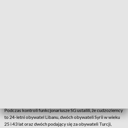
Zatrzymany mercedes (fot. Nadodrzański OSG)
W nocy z 7 na 8 czerwca funkcjonariusze Straży
Granicznej z Zielonej Góry wraz z funkcjonariuszami
Wydziału Zabezpieczenia Działań zatrzymali do
kontroli auto osobowe, którego kierowcą był 46-
letni obywatel Ukrainy. Mężczyzna przewoził
mercedesem pięciu innych cudzoziemców.
Podczas kontroli funkcjonariusze SG ustalili, że cudzoziemcy
to 24-letni obywatel Libanu, dwóch obywateli Syrii w wieku
25 i 43 lat oraz dwóch podający się za obywateli Turcji,