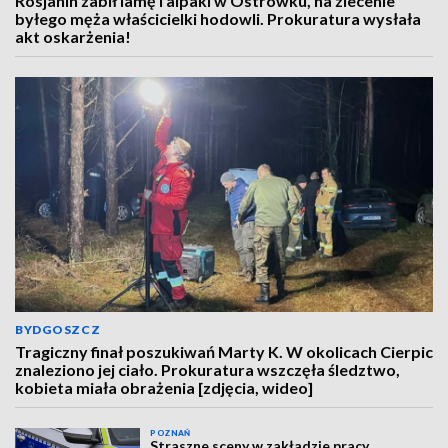
Rosjanin zabił lamę i alpaki w Ostrówku, na zlecenie
byłego męża właścicielki hodowli. Prokuratura wysłała
akt oskarżenia!
BYDGOSZCZ
Tragiczny finał poszukiwań Marty K. W okolicach Cierpic
znaleziono jej ciało. Prokuratura wszczęła śledztwo,
kobieta miała obrażenia [zdjęcia, wideo]
POZNAŃ
Straszne sceny w zakładzie pracy.