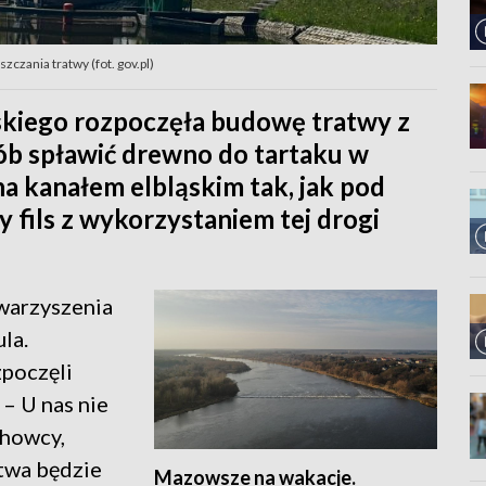
zczania tratwy (fot. gov.pl)
skiego rozpoczęła budowę tratwy z
sób spławić drewno do tartaku w
na kanałem elbląskim tak, jak pod
y fils z wykorzystaniem tej drogi
owarzyszenia
la.
zpoczęli
 – U nas nie
chowcy,
atwa będzie
Mazowsze na wakacje.