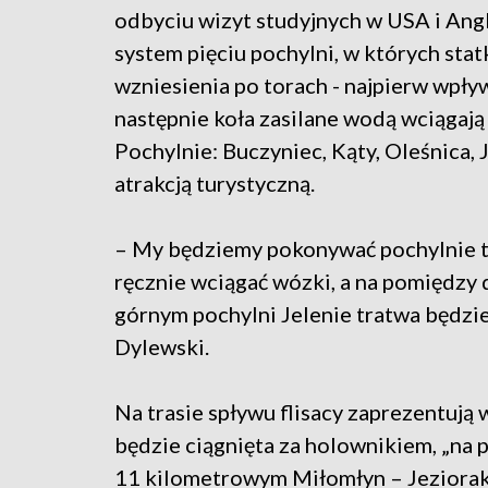
odbyciu wizyt studyjnych w USA i Angl
system pięciu pochylni, w których stat
wzniesienia po torach - najpierw wpł
następnie koła zasilane wodą wciągają 
Pochylnie: Buczyniec, Kąty, Oleśnica, J
atrakcją turystyczną.
– My będziemy pokonywać pochylnie tak
ręcznie wciągać wózki, a na pomiędzy
górnym pochylni Jelenie tratwa będzi
Dylewski.
Na trasie spływu flisacy zaprezentują 
będzie ciągnięta za holownikiem, „na 
11 kilometrowym Miłomłyn – Jeziorak 