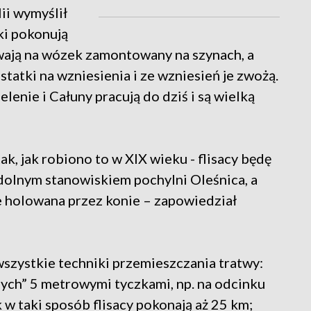
ii wymyślił
ki pokonują
ywają na wózek zamontowany na szynach, a
statki na wzniesienia i ze wzniesień je zwożą.
elenie i Całuny pracują do dziś i są wielką
, jak robiono to w XIX wieku - flisacy będę
 dolnym stanowiskiem pochylni Oleśnica, a
e holowana przez konie – zapowiedział
wszystkie techniki przemieszczania tratwy:
pych” 5 metrowymi tyczkami, np. na odcinku
w taki sposób flisacy pokonają aż 25 km;