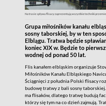
Na trasie spływu flisacy zaprezentują wszystkie techniki przemies
Grupa miłośników kanału elblą
sosny taborskiej, by w ten spo
Elblągu. Tratwa będzie spławia
koniec XIX w. Będzie to pierwsz
wodnej od ponad 50 lat.
Flis kanałem elbląskim organizuje St
Miłośników Kanału Elbląskiego Navicu
Ściągnięci z południa Polski flisacy ro
budowę tratwy z bali sosny taborskiej.
ma flisaków, dlatego tratwę budują fa
którzy się tym na co dzień zajmują. Tr