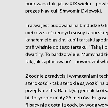
budowana tak, jak w XIX wieku – powi
prezes Naviculi Sławomir Dylewski.
Tratwa jest budowana na bindudze Gl
metrów sześciennych sosny taborskiej, 
kanałem elbląskim, kupił tartak Jagod
trafi właśnie do tego tartaku. "Taką 
dwa tiry. To bardzo wiele. Mamy nadziej
tak, jak zaplanowano" - powiedział wł
Zgodnie z tradycją i wymaganiami tech
szerokości - tak szerokie są wózki na 
przepłynie flis. Bale będą jednak króts
historycznie miały 25 metrów długośc
flisacy nie dostali zgody, by wodą wpł