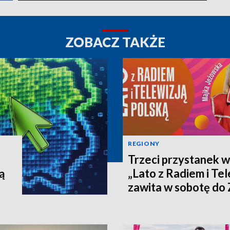
ZOBACZ TAKŻE
REGIONY
Trzeci przystanek w
ą
„Lato z Radiem i Tel
zawita w sobotę do