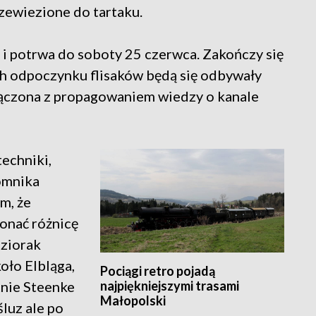
zewiezione do tartaku.
k i potrwa do soboty 25 czerwca. Zakończy się
ch odpoczynku flisaków będą się odbywały
łączona z propagowaniem wiedzy o kanale
techniki,
pomnika
ym, że
onać różnicę
eziorak
koło Elbląga,
Pociągi retro pojadą
najpiękniejszymi trasami
tnie Steenke
Małopolski
luz ale po