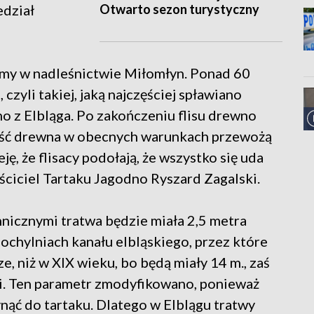
Otwarto sezon turystyczny
edział
imy w nadleśnictwie Miłomłyn. Ponad 60
czyli takiej, jaką najczęściej spławiano
no z Elbląga. Po zakończeniu flisu drewno
ilość drewna w obecnych warunkach przewożą
ę, że flisacy podołają, że wszystko się uda
aściciel Tartaku Jagodno Ryszard Zagalski.
nicznymi tratwa będzie miała 2,5 metra
pochylniach kanału elbląskiego, przez które
ze, niż w XIX wieku, bo będą miały 14 m., zaś
i. Ten parametr zmodyfikowano, ponieważ
ynąć do tartaku. Dlatego w Elblągu tratwy