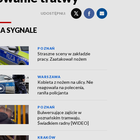
UDOSTĘPNIJ:
A SYGNALE
POZNAŃ
Straszne sceny w zakładzie
pracy. Zaatakował nożem
WARSZAWA
Kobieta z nożem na ulicy. Nie
reagowała na polecenia,
raniła policjanta
POZNAŃ
Bulwersujące zajście w
poznańskim tramwaju.
Świadkiem radny [WIDEO]
KRAKÓW