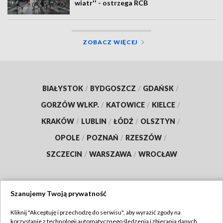
wiatr'' - ostrzega RCB
ZOBACZ WIĘCEJ
BIAŁYSTOK
/
BYDGOSZCZ
/
GDAŃSK
/
GORZÓW WLKP.
/
KATOWICE
/
KIELCE
/
KRAKÓW
/
LUBLIN
/
ŁÓDŹ
/
OLSZTYN
/
OPOLE
/
POZNAŃ
/
RZESZÓW
/
SZCZECIN
/
WARSZAWA
/
WROCŁAW
Szanujemy Twoją prywatność
Dołącz do nas:
Kliknij "Akceptuję i przechodzę do serwisu", aby wyrazić zgody na
korzystanie z technologii automatycznego śledzenia i zbierania danych,