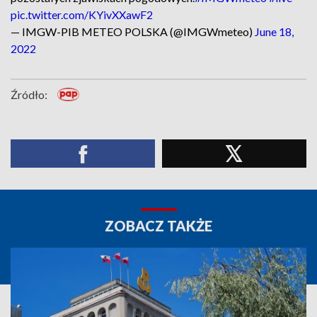
pic.twitter.com/KYivXXawF2
— IMGW-PIB METEO POLSKA (@IMGWmeteo)
June 18,
2022
Źródło:
ZOBACZ TAKŻE