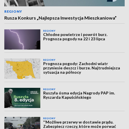
REGIONY
Rusza Konkurs „Najlepsza Inwestycja Mieszkaniowa”
REGIONY
Chłodne powietrze i powrót burz.
Prognoza pogody na 22 i 23 lipca
REGIONY
Prognoza pogody: Zachodni wiatr
przyniesie deszcz i burze. Najtrudniejsza
sytuacja na północy
REGIONY
Ruszyła ósma edycja Nagrody PAP im.
Ryszarda Kapuścińskiego
REGIONY
''Możliwe przerwy w dostawie prądu.
Zabezpiecz rzeczy, które może porwać