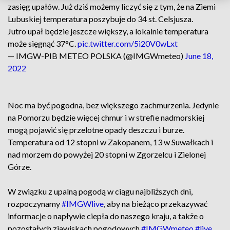
zasięg upałów. Już dziś możemy liczyć się z tym, że na Ziemi
Lubuskiej temperatura poszybuje do 34 st. Celsjusza.
Jutro upał będzie jeszcze większy, a lokalnie temperatura
może sięgnąć 37°C.
pic.twitter.com/5i20V0wLxt
— IMGW-PIB METEO POLSKA (@IMGWmeteo)
June 18,
2022
Noc ma być pogodna, bez większego zachmurzenia. Jedynie
na Pomorzu będzie więcej chmur i w strefie nadmorskiej
mogą pojawić się przelotne opady deszczu i burze.
Temperatura od 12 stopni w Zakopanem, 13 w Suwałkach i
nad morzem do powyżej 20 stopni w Zgorzelcu i Zielonej
Górze.
W związku z upalną pogodą w ciągu najbliższych dni,
rozpoczynamy
#IMGWlive
, aby na bieżąco przekazywać
informacje o napływie ciepła do naszego kraju, a także o
pozostałych zjawiskach pogodowych.
#IMGWmeteo
#live