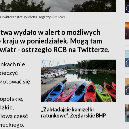
na Twitterze (fot. Wioletta Bogaczyk/IMGW)
wa wydało w alert o możliwych
 kraju w poniedziałek. Mogą tam
 wiatr - ostrzegło RCB na Twitterze.
unkach nie
pieczyć
ygotować się
 opolskie,
dzkie,
„Zakładajcie kamizelki
ratunkowe”. Żeglarskie BHP
niową część
ieckiego.