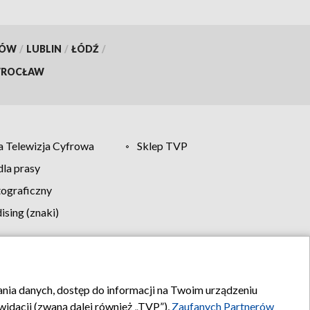
KÓW
/
LUBLIN
/
ŁÓDŹ
/
ROCŁAW
 Telewizja Cyfrowa
Sklep TVP
la prasy
tograficzny
sing (znaki)
klamy
Kontakt
rania danych, dostęp do informacji na Twoim urządzeniu
idacji (zwaną dalej również „TVP”),
Zaufanych Partnerów