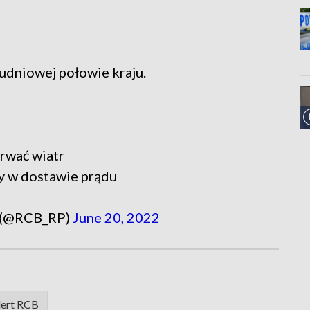
łudniowej połowie kraju.
rwać wiatr
y w dostawie prądu
 (@RCB_RP)
June 20, 2022
lert RCB