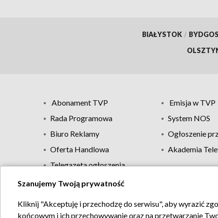
BIAŁYSTOK
/
BYDGO
OLSZTY
Abonament TVP
Emisja w TVP
Rada Programowa
System NOS
Biuro Reklamy
Ogłoszenie pr
Oferta Handlowa
Akademia Tele
Telegazeta ogłoszenia
Szanujemy Twoją prywatność
Regulamin TVP
Kliknij "Akceptuję i przechodzę do serwisu", aby wyrazić zg
końcowym i ich przechowywanie oraz na przetwarzanie Twoich