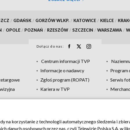
SZCZ
/
GDAŃSK
/
GORZÓW WLKP.
/
KATOWICE
/
KIELCE
/
KRA
N
/
OPOLE
/
POZNAŃ
/
RZESZÓW
/
SZCZECIN
/
WARSZAWA
/
W
Dołącz do nas:
Centrum informacji TVP
Naziemna
Informacje o nadawcy
Program d
zetargowe
Zgłoś program (ROPAT)
Serwis fo
wizyjna
Kariera w TVP
Merchandi
Polityka prywatności
Moje zgody
Pomoc
Biuro re
ody na korzystanie z technologii automatycznego śledzenia i zbie
 danych osobowych przez nas, czyli Telewizję Polską S.A. w likw