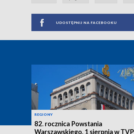
UDOSTĘPNIJ NA FACEBOOKU
REGIONY
82. rocznica Powstania
Warszawskiego. 1 sierpnia w TV