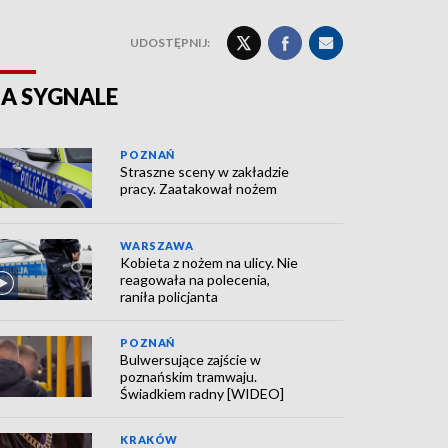
UDOSTĘPNIJ:
A SYGNALE
POZNAŃ
Straszne sceny w zakładzie
pracy. Zaatakował nożem
WARSZAWA
Kobieta z nożem na ulicy. Nie
reagowała na polecenia,
raniła policjanta
POZNAŃ
Bulwersujące zajście w
poznańskim tramwaju.
Świadkiem radny [WIDEO]
KRAKÓW