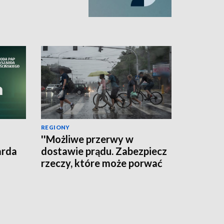
REGIONY
''Możliwe przerwy w
arda
dostawie prądu. Zabezpiecz
rzeczy, które może porwać
wiatr'' - ostrzega RCB