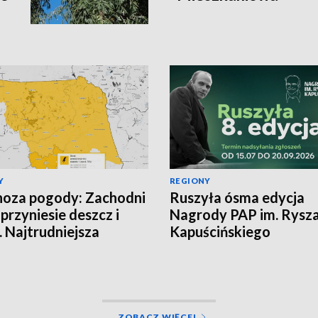
Y
REGIONY
oza pogody: Zachodni
Ruszyła ósma edycja
 przyniesie deszcz i
Nagrody PAP im. Rysz
. Najtrudniejsza
Kapuścińskiego
cja na północy
ZOBACZ WIĘCEJ