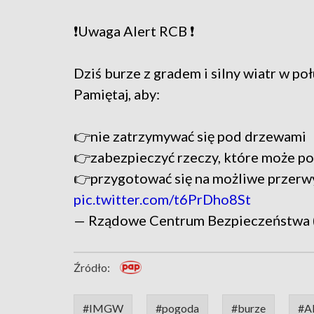
❗Uwaga Alert RCB ❗
Dziś burze z gradem i silny wiatr w po
Pamiętaj, aby:
👉nie zatrzymywać się pod drzewami
👉zabezpieczyć rzeczy, które może po
👉przygotować się na możliwe przerw
pic.twitter.com/t6PrDho8St
— Rządowe Centrum Bezpieczeństwa
Źródło:
#IMGW
#pogoda
#burze
#A