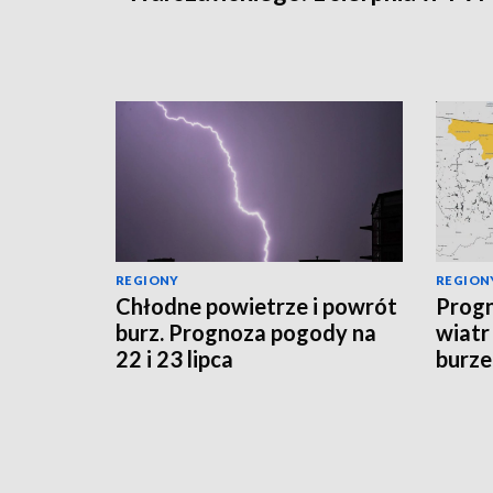
REGIONY
REGION
Chłodne powietrze i powrót
Progn
burz. Prognoza pogody na
wiatr
22 i 23 lipca
burze
sytua