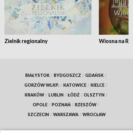
Zielnik regionalny
Wiosna na RO
BIAŁYSTOK
/
BYDGOSZCZ
/
GDAŃSK
/
GORZÓW WLKP.
/
KATOWICE
/
KIELCE
/
KRAKÓW
/
LUBLIN
/
ŁÓDŹ
/
OLSZTYN
/
OPOLE
/
POZNAŃ
/
RZESZÓW
/
SZCZECIN
/
WARSZAWA
/
WROCŁAW