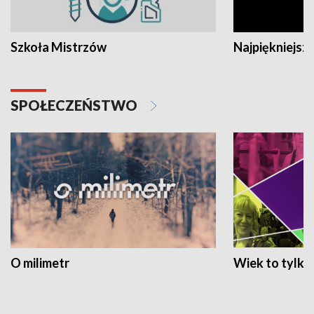
Szkoła Mistrzów
Najpiękniejsze
SPOŁECZEŃSTWO
O milimetr
Wiek to tylko 