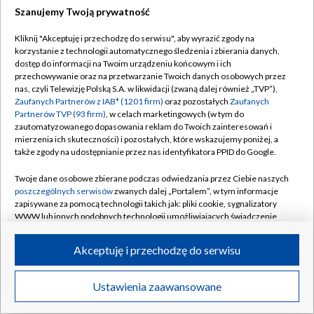
Szanujemy Twoją prywatność
Dołącz do nas:
Kliknij "Akceptuję i przechodzę do serwisu", aby wyrazić zgody na
korzystanie z technologii automatycznego śledzenia i zbierania danych,
TVP
dostęp do informacji na Twoim urządzeniu końcowym i ich
Abonament TVP
przechowywanie oraz na przetwarzanie Twoich danych osobowych przez
Regulamin TVP
nas, czyli Telewizję Polską S.A. w likwidacji (zwaną dalej również „TVP”),
Emisja w TVP
Zaufanych Partnerów z IAB* (1201 firm)
oraz pozostałych
Zaufanych
Polityka prywatności
Partnerów TVP (93 firm)
, w celach marketingowych (w tym do
Centrum informacji TVP
Moje zgody
zautomatyzowanego dopasowania reklam do Twoich zainteresowań i
mierzenia ich skuteczności) i pozostałych, które wskazujemy poniżej, a
Naziemna Telewizja Cyfrowa
Pomoc
także zgody na udostępnianie przez nas identyfikatora PPID do Google.
Sklep TVP
Biuro reklamy
Twoje dane osobowe zbierane podczas odwiedzania przez Ciebie naszych
Rada Programowa
poszczególnych serwisów
zwanych dalej „Portalem”, w tym informacje
Kontakt
zapisywane za pomocą technologii takich jak: pliki cookie, sygnalizatory
System NOS
WWW lub innych podobnych technologii umożliwiających świadczenie
dopasowanych i bezpiecznych usług, personalizację treści oraz reklam,
Informacje o nadawcy
Kanały
udostępnianie funkcji mediów społecznościowych oraz analizowanie
Akceptuję i przechodzę do serwisu
ruchu w Internecie.
Program dla prasy
©2026 Telewizja Polska S.A. w likwidacji
Biuro Reklamy
Twoje dane osobowe zbierane podczas odwiedzania przez Ciebie
Ustawienia zaawansowane
poszczególnych serwisów
na Portalu, takie jak adresy IP, identyfikatory
Ogłoszenie przetargowe
Twoich urządzeń końcowych i identyfikatory plików cookie, informacje o