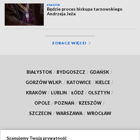
KRAKÓW
Będzie proces biskupa tarnowskiego
Andrzeja Jeża
ZOBACZ WIĘCEJ
BIAŁYSTOK
/
BYDGOSZCZ
/
GDAŃSK
/
GORZÓW WLKP.
/
KATOWICE
/
KIELCE
/
KRAKÓW
/
LUBLIN
/
ŁÓDŹ
/
OLSZTYN
/
OPOLE
/
POZNAŃ
/
RZESZÓW
/
SZCZECIN
/
WARSZAWA
/
WROCŁAW
Szanujemy Twoją prywatność