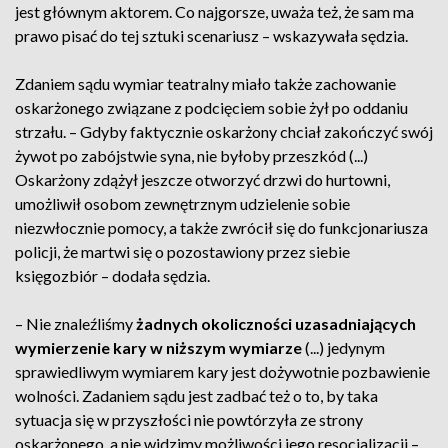
jest głównym aktorem. Co najgorsze, uważa też, że sam ma
prawo pisać do tej sztuki scenariusz – wskazywała sędzia.
Zdaniem sądu wymiar teatralny miało także zachowanie
oskarżonego związane z podcięciem sobie żył po oddaniu
strzału. – Gdyby faktycznie oskarżony chciał zakończyć swój
żywot po zabójstwie syna, nie byłoby przeszkód (...)
Oskarżony zdążył jeszcze otworzyć drzwi do hurtowni,
umożliwił osobom zewnętrznym udzielenie sobie
niezwłocznie pomocy, a także zwrócił się do funkcjonariusza
policji, że martwi się o pozostawiony przez siebie
księgozbiór – dodała sędzia.
– Nie znaleźliśmy
żadnych okoliczności uzasadniających
wymierzenie kary w niższym wymiarze
(...) jedynym
sprawiedliwym wymiarem kary jest dożywotnie pozbawienie
wolności. Zadaniem sądu jest zadbać też o to, by taka
sytuacja się w przyszłości nie powtórzyła ze strony
oskarżonego, a nie widzimy możliwości jego resocjalizacji –