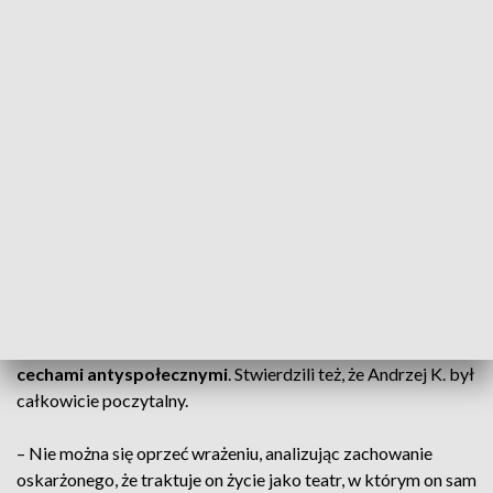
Sędzia zwracała też uwagę, że oskarżony przygotowywał się
do zabójstwa syna i dokładnie je zaplanował. – Z wypowiedzi
oskarżonego wynika, że nie było to zachowanie impulsywne,
podjęte pod wpływem okoliczności, a wprost przeciwnie.
Oskarżony przyznał, że ogarnęła go „monomania”. Jak mówił,
nie mógł pracować, bo ciągle kołatały się w nim myśli:
„musisz to zrobić, zabić jego, zabić siebie”. Miesiąc przed
zdarzeniem oskarżony zakupił broń i proch. Dlatego też sąd
uznając sprawstwo i winę oskarżonego przyjął, że działał on z
zamiarem bezpośrednim pozbawiania życia swojego syna –
tłumaczyła.
Przywołała także
opinie biegłych psychiatrów, którzy
określili osobowość oskarżonego jako narcystyczną z
cechami antyspołecznymi
. Stwierdzili też, że Andrzej K. był
całkowicie poczytalny.
– Nie można się oprzeć wrażeniu, analizując zachowanie
oskarżonego, że traktuje on życie jako teatr, w którym on sam