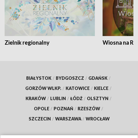
Zielnik regionalny
Wiosna na RO
BIAŁYSTOK
/
BYDGOSZCZ
/
GDAŃSK
/
GORZÓW WLKP.
/
KATOWICE
/
KIELCE
/
KRAKÓW
/
LUBLIN
/
ŁÓDŹ
/
OLSZTYN
/
OPOLE
/
POZNAŃ
/
RZESZÓW
/
SZCZECIN
/
WARSZAWA
/
WROCŁAW