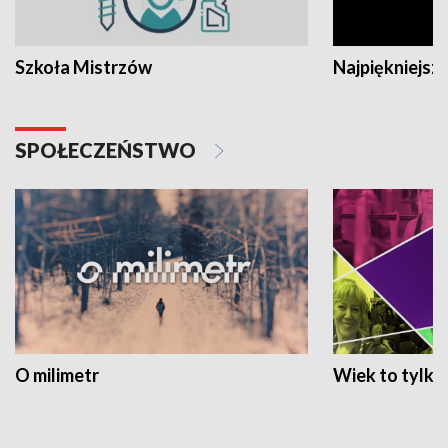
Szkoła Mistrzów
Najpiękniejsze
SPOŁECZEŃSTWO
O milimetr
Wiek to tylko 