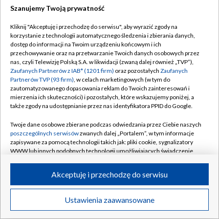
Szanujemy Twoją prywatność
Dołącz do nas:
Kliknij "Akceptuję i przechodzę do serwisu", aby wyrazić zgody na
korzystanie z technologii automatycznego śledzenia i zbierania danych,
TVP
dostęp do informacji na Twoim urządzeniu końcowym i ich
Abonament TVP
przechowywanie oraz na przetwarzanie Twoich danych osobowych przez
Regulamin TVP
nas, czyli Telewizję Polską S.A. w likwidacji (zwaną dalej również „TVP”),
Emisja w TVP
Zaufanych Partnerów z IAB* (1201 firm)
oraz pozostałych
Zaufanych
Polityka prywatności
Partnerów TVP (93 firm)
, w celach marketingowych (w tym do
Centrum informacji TVP
Moje zgody
zautomatyzowanego dopasowania reklam do Twoich zainteresowań i
mierzenia ich skuteczności) i pozostałych, które wskazujemy poniżej, a
Naziemna Telewizja Cyfrowa
Pomoc
także zgody na udostępnianie przez nas identyfikatora PPID do Google.
Sklep TVP
Biuro reklamy
Twoje dane osobowe zbierane podczas odwiedzania przez Ciebie naszych
Rada Programowa
poszczególnych serwisów
zwanych dalej „Portalem”, w tym informacje
Kontakt
zapisywane za pomocą technologii takich jak: pliki cookie, sygnalizatory
System NOS
WWW lub innych podobnych technologii umożliwiających świadczenie
dopasowanych i bezpiecznych usług, personalizację treści oraz reklam,
Informacje o nadawcy
Kanały
udostępnianie funkcji mediów społecznościowych oraz analizowanie
Akceptuję i przechodzę do serwisu
ruchu w Internecie.
Program dla prasy
©2026 Telewizja Polska S.A. w likwidacji
Biuro Reklamy
Twoje dane osobowe zbierane podczas odwiedzania przez Ciebie
Ustawienia zaawansowane
poszczególnych serwisów
na Portalu, takie jak adresy IP, identyfikatory
Ogłoszenie przetargowe
Twoich urządzeń końcowych i identyfikatory plików cookie, informacje o