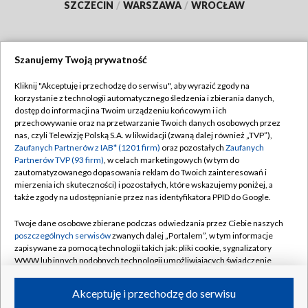
SZCZECIN
/
WARSZAWA
/
WROCŁAW
Szanujemy Twoją prywatność
Dołącz do nas:
Kliknij "Akceptuję i przechodzę do serwisu", aby wyrazić zgody na
korzystanie z technologii automatycznego śledzenia i zbierania danych,
TVP
dostęp do informacji na Twoim urządzeniu końcowym i ich
Abonament TVP
przechowywanie oraz na przetwarzanie Twoich danych osobowych przez
Regulamin TVP
nas, czyli Telewizję Polską S.A. w likwidacji (zwaną dalej również „TVP”),
Emisja w TVP
Polityka prywatności
Zaufanych Partnerów z IAB* (1201 firm)
oraz pozostałych
Zaufanych
Partnerów TVP (93 firm)
, w celach marketingowych (w tym do
Centrum informacji TVP
Moje zgody
zautomatyzowanego dopasowania reklam do Twoich zainteresowań i
mierzenia ich skuteczności) i pozostałych, które wskazujemy poniżej, a
Naziemna Telewizja Cyfrowa
Pomoc
także zgody na udostępnianie przez nas identyfikatora PPID do Google.
Sklep TVP
Biuro reklamy
Twoje dane osobowe zbierane podczas odwiedzania przez Ciebie naszych
Rada Programowa
Kontakt
poszczególnych serwisów
zwanych dalej „Portalem”, w tym informacje
zapisywane za pomocą technologii takich jak: pliki cookie, sygnalizatory
System NOS
WWW lub innych podobnych technologii umożliwiających świadczenie
dopasowanych i bezpiecznych usług, personalizację treści oraz reklam,
Informacje o nadawcy
Kanały
udostępnianie funkcji mediów społecznościowych oraz analizowanie
Akceptuję i przechodzę do serwisu
ruchu w Internecie.
Program dla prasy