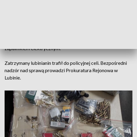
Następnie funkcjonariusze sprawdzili garaż należący do
mężczyzny. Tam kryminalni przechwycili kolejne sztuki broni,
w tym broń długą i ponad tysiąc sztuk amunicji.
Na miejscu znaleziono również materiały wybuchowe w
postaci lasek dynamitu w ilości aż 7,5 kilograma wraz z
zapalnikiem elektrycznym.
Zatrzymany lubinianin trafił do policyjnej celi. Bezpośredni
nadzór nad sprawą prowadzi Prokuratura Rejonowa w
Lubinie.