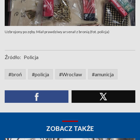
Uzbrojony po zęby. Miał prawdziwy arsenał z bronią (fot. policja)
Źródło:
Policja
#broń
#policja
#Wrocław
#amunicja
ZOBACZ TAKŻE