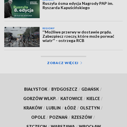
Ruszyła ósma edycja Nagrody PAP im.
Ryszarda Kapuścińskiego
REGIONY
''Możliwe przerwy w dostawie prądu.
Zabezpiecz rzeczy, które może porwać
wiatr'' - ostrzega RCB
ZOBACZ WIĘCEJ
BIAŁYSTOK
/
BYDGOSZCZ
/
GDAŃSK
/
GORZÓW WLKP.
/
KATOWICE
/
KIELCE
/
KRAKÓW
/
LUBLIN
/
ŁÓDŹ
/
OLSZTYN
/
OPOLE
/
POZNAŃ
/
RZESZÓW
/
SZCZECIN
/
WARSZAWA
/
WROCŁAW