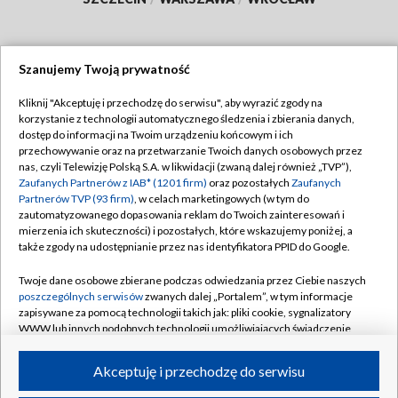
Szanujemy Twoją prywatność
Dołącz do nas:
Kliknij "Akceptuję i przechodzę do serwisu", aby wyrazić zgody na
korzystanie z technologii automatycznego śledzenia i zbierania danych,
TVP
dostęp do informacji na Twoim urządzeniu końcowym i ich
Abonament TVP
przechowywanie oraz na przetwarzanie Twoich danych osobowych przez
Regulamin TVP
nas, czyli Telewizję Polską S.A. w likwidacji (zwaną dalej również „TVP”),
Emisja w TVP
Polityka prywatności
Zaufanych Partnerów z IAB* (1201 firm)
oraz pozostałych
Zaufanych
Partnerów TVP (93 firm)
, w celach marketingowych (w tym do
Centrum informacji TVP
Moje zgody
zautomatyzowanego dopasowania reklam do Twoich zainteresowań i
mierzenia ich skuteczności) i pozostałych, które wskazujemy poniżej, a
Naziemna Telewizja Cyfrowa
Pomoc
także zgody na udostępnianie przez nas identyfikatora PPID do Google.
Sklep TVP
Biuro reklamy
Twoje dane osobowe zbierane podczas odwiedzania przez Ciebie naszych
Rada Programowa
Kontakt
poszczególnych serwisów
zwanych dalej „Portalem”, w tym informacje
zapisywane za pomocą technologii takich jak: pliki cookie, sygnalizatory
System NOS
WWW lub innych podobnych technologii umożliwiających świadczenie
dopasowanych i bezpiecznych usług, personalizację treści oraz reklam,
Informacje o nadawcy
Kanały
udostępnianie funkcji mediów społecznościowych oraz analizowanie
Akceptuję i przechodzę do serwisu
ruchu w Internecie.
Program dla prasy
©2026 Telewizja Polska S.A. w likwidacji