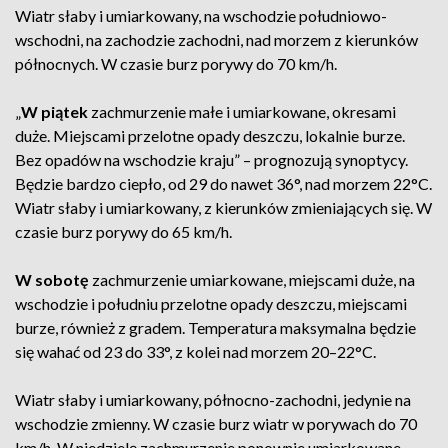
Wiatr słaby i umiarkowany, na wschodzie południowo-
wschodni, na zachodzie zachodni, nad morzem z kierunków
północnych. W czasie burz porywy do 70 km/h.
„
W piątek
zachmurzenie małe i umiarkowane, okresami
duże. Miejscami przelotne opady deszczu, lokalnie burze.
Bez opadów na wschodzie kraju” – prognozują synoptycy.
Będzie bardzo ciepło, od 29 do nawet 36°, nad morzem 22°C.
Wiatr słaby i umiarkowany, z kierunków zmieniających się. W
czasie burz porywy do 65 km/h.
W sobotę
zachmurzenie umiarkowane, miejscami duże, na
wschodzie i południu przelotne opady deszczu, miejscami
burze, również z gradem. Temperatura maksymalna będzie
się wahać od 23 do 33°, z kolei nad morzem 20–22°C.
Wiatr słaby i umiarkowany, północno-zachodni, jedynie na
wschodzie zmienny. W czasie burz wiatr w porywach do 70
km/h. W niedzielę zachmurzenie ponownie umiarkowane,