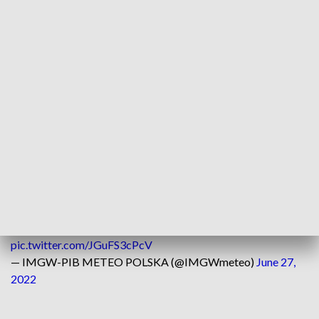
wschodni. W czasie burz porywy wiatru do 70 km/h.
Czwartek natomiast
– jak prognozuje IMGW – przyniesie
zachmurzenie małe i umiarkowane, okresami duże. Miejscami
przelotne opady deszczu oraz burze, lokalnie z gradem. Na
wschodzie bez opadów. Od 31 do 36°, z kolei nad morzem od
22–25°C.
Najbliższy tydzień to lato w pełni.
Początek tygodnia będzie upalny, z przelotnymi opadami
deszczu i burzami na zachodzie i w centrum kraju. Już we
wtorek nieco chłodniej na zachodzie, gorąco na wschodzie.
Od środy upały powrócą w całym
kraju.
https://t.co/Y5o1Cd8eGm
#IMGWmeteo
pic.twitter.com/JGuFS3cPcV
— IMGW-PIB METEO POLSKA (@IMGWmeteo)
June 27,
2022