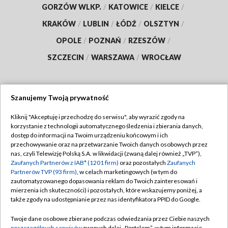
GORZÓW WLKP.
/
KATOWICE
/
KIELCE
/
KRAKÓW
/
LUBLIN
/
ŁÓDŹ
/
OLSZTYN
/
OPOLE
/
POZNAŃ
/
RZESZÓW
/
SZCZECIN
/
WARSZAWA
/
WROCŁAW
Szanujemy Twoją prywatność
Dołącz do nas:
Kliknij "Akceptuję i przechodzę do serwisu", aby wyrazić zgody na
korzystanie z technologii automatycznego śledzenia i zbierania danych,
TVP
dostęp do informacji na Twoim urządzeniu końcowym i ich
Abonament TVP
przechowywanie oraz na przetwarzanie Twoich danych osobowych przez
Regulamin TVP
nas, czyli Telewizję Polską S.A. w likwidacji (zwaną dalej również „TVP”),
Emisja w TVP
Polityka prywatności
Zaufanych Partnerów z IAB* (1201 firm)
oraz pozostałych
Zaufanych
Partnerów TVP (93 firm)
, w celach marketingowych (w tym do
Centrum informacji TVP
Moje zgody
zautomatyzowanego dopasowania reklam do Twoich zainteresowań i
mierzenia ich skuteczności) i pozostałych, które wskazujemy poniżej, a
Naziemna Telewizja Cyfrowa
Pomoc
także zgody na udostępnianie przez nas identyfikatora PPID do Google.
Sklep TVP
Biuro reklamy
Twoje dane osobowe zbierane podczas odwiedzania przez Ciebie naszych
Rada Programowa
poszczególnych serwisów
zwanych dalej „Portalem”, w tym informacje