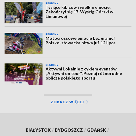
REGIONY
Tysiące kibiców i wielkie emocje.
Zakończył się 17. Wyścig Górski w
Limanowej
REGIONY
Motocrossowe emocje bez granic!
Polsko-słowacka bitwa już 12 lipca
REGIONY
Aktywni Lokalnie z cyklem eventów
„Aktywni on tour". Poznaj różnorodne
oblicze polskiego sportu
ZOBACZ WIĘCEJ
BIAŁYSTOK
/
BYDGOSZCZ
/
GDAŃSK
/