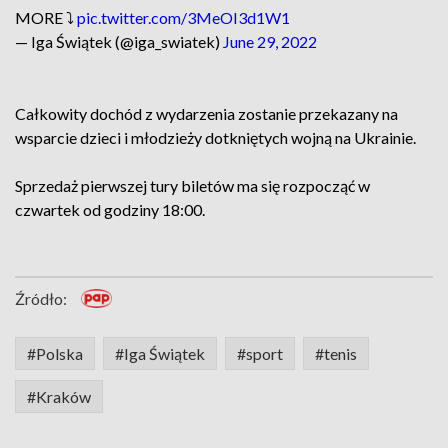
MORE ⤵️
pic.twitter.com/3MeOI3d1W1
— Iga Świątek (@iga_swiatek)
June 29, 2022
Całkowity dochód z wydarzenia zostanie przekazany na
wsparcie dzieci i młodzieży dotkniętych wojną na Ukrainie.
Sprzedaż pierwszej tury biletów ma się rozpocząć w
czwartek od godziny 18:00.
Źródło:
#Polska
#Iga Świątek
#sport
#tenis
#Kraków