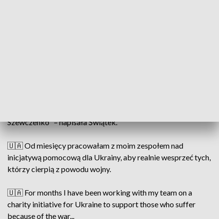
"Od miesięcy pracowałam z moim zespołem nad inicjatywą
pomocową dla Ukrainy, aby realnie wesprzeć tych, którzy
cierpią z powodu wojny. Wraz z Agnieszką Radwańską, Eliną
Svitoliną, Serhijem Stachowskim i Martynem Pawelskim już
23 lipca spotkamy się w Krakowie podczas wyjątkowego
wydarzenia. Rozegramy pokazowy mecz miksta, a my z
Agnieszką też jeden set singla. Oba mecze będzie
sędziowała Elina Svitolina, a gościem specjalnym
reprezentującym Ukrainę będzie także były piłkarz Andrij
Szewczenko" – napisała Świątek.
🇺🇦 Od miesięcy pracowałam z moim zespołem nad
inicjatywą pomocową dla Ukrainy, aby realnie wesprzeć tych,
którzy cierpią z powodu wojny.
🇺🇦 For months I have been working with my team on a
charity initiative for Ukraine to support those who suffer
because of the war...