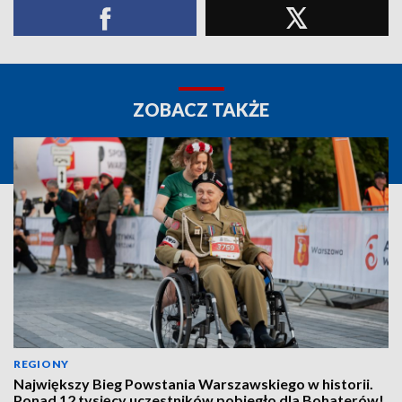
ZOBACZ TAKŻE
REGIONY
Największy Bieg Powstania Warszawskiego w historii.
Ponad 12 tysięcy uczestników pobiegło dla Bohaterów!