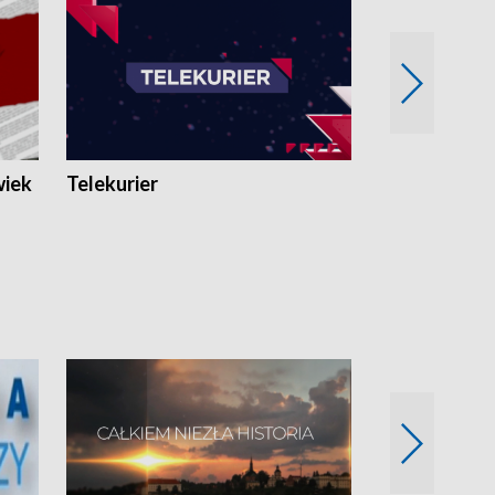
wiek
Telekurier
Kryminalna 