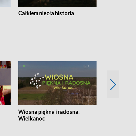
Całkiem niezła historia
Sanatoria
Wiosna piękna i radosna.
Gwiazdy od 
Wielkanoc
gwiazdki