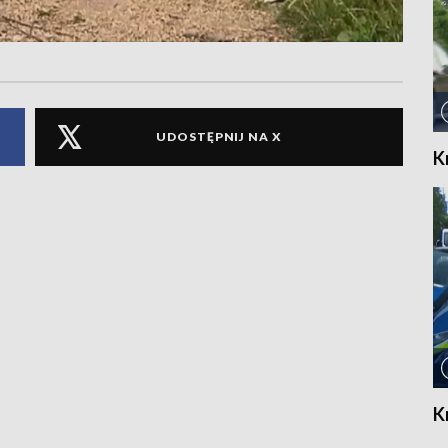
UDOSTĘPNIJ NA X
K
K