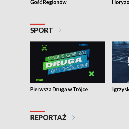
Gość Regionów
Horyzo
SPORT
Pierwsza Druga w Trójce
Igrzys
REPORTAŻ