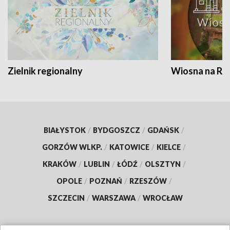
Zielnik regionalny
Wiosna na RO
BIAŁYSTOK
/
BYDGOSZCZ
/
GDAŃSK
/
GORZÓW WLKP.
/
KATOWICE
/
KIELCE
/
KRAKÓW
/
LUBLIN
/
ŁÓDŹ
/
OLSZTYN
/
OPOLE
/
POZNAŃ
/
RZESZÓW
/
SZCZECIN
/
WARSZAWA
/
WROCŁAW