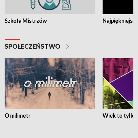
Szkoła Mistrzów
Najpiękniejsze
SPOŁECZEŃSTWO
O milimetr
Wiek to tylko 