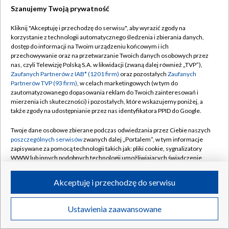
Szanujemy Twoją prywatność
Dołącz do nas:
Kliknij "Akceptuję i przechodzę do serwisu", aby wyrazić zgody na
korzystanie z technologii automatycznego śledzenia i zbierania danych,
TVP
dostęp do informacji na Twoim urządzeniu końcowym i ich
Abonament TVP
przechowywanie oraz na przetwarzanie Twoich danych osobowych przez
Regulamin TVP
nas, czyli Telewizję Polską S.A. w likwidacji (zwaną dalej również „TVP”),
Emisja w TVP
Zaufanych Partnerów z IAB* (1201 firm)
oraz pozostałych
Zaufanych
Polityka prywatności
Partnerów TVP (93 firm)
, w celach marketingowych (w tym do
Centrum informacji TVP
Moje zgody
zautomatyzowanego dopasowania reklam do Twoich zainteresowań i
mierzenia ich skuteczności) i pozostałych, które wskazujemy poniżej, a
Naziemna Telewizja Cyfrowa
Pomoc
także zgody na udostępnianie przez nas identyfikatora PPID do Google.
Sklep TVP
Biuro reklamy
Twoje dane osobowe zbierane podczas odwiedzania przez Ciebie naszych
Rada Programowa
poszczególnych serwisów
zwanych dalej „Portalem”, w tym informacje
Kontakt
zapisywane za pomocą technologii takich jak: pliki cookie, sygnalizatory
System NOS
WWW lub innych podobnych technologii umożliwiających świadczenie
dopasowanych i bezpiecznych usług, personalizację treści oraz reklam,
Informacje o nadawcy
Kanały
udostępnianie funkcji mediów społecznościowych oraz analizowanie
Akceptuję i przechodzę do serwisu
ruchu w Internecie.
Program dla prasy
©2026 Telewizja Polska S.A. w likwidacji
Biuro Reklamy
Twoje dane osobowe zbierane podczas odwiedzania przez Ciebie
Ustawienia zaawansowane
poszczególnych serwisów
na Portalu, takie jak adresy IP, identyfikatory
Ogłoszenie przetargowe
Twoich urządzeń końcowych i identyfikatory plików cookie, informacje o