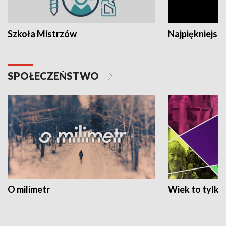
Szkoła Mistrzów
Najpiękniejsze
SPOŁECZEŃSTWO
O milimetr
Wiek to tylko 