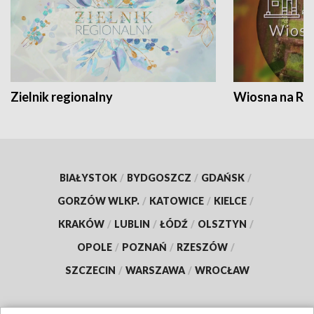
Zielnik regionalny
Wiosna na RO
BIAŁYSTOK
/
BYDGOSZCZ
/
GDAŃSK
/
GORZÓW WLKP.
/
KATOWICE
/
KIELCE
/
KRAKÓW
/
LUBLIN
/
ŁÓDŹ
/
OLSZTYN
/
OPOLE
/
POZNAŃ
/
RZESZÓW
/
SZCZECIN
/
WARSZAWA
/
WROCŁAW