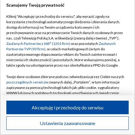
Szanujemy Twoją prywatność
Dołącz do nas:
Kliknij "Akceptuję i przechodzę do serwisu", aby wyrazić zgody na
korzystanie z technologii automatycznego śledzenia i zbierania danych,
TVP
dostęp do informacji na Twoim urządzeniu końcowym i ich
Abonament TVP
przechowywanie oraz na przetwarzanie Twoich danych osobowych przez
Regulamin TVP
nas, czyli Telewizję Polską S.A. w likwidacji (zwaną dalej również „TVP”),
Emisja w TVP
Zaufanych Partnerów z IAB* (1201 firm)
oraz pozostałych
Zaufanych
Polityka prywatności
Partnerów TVP (93 firm)
, w celach marketingowych (w tym do
Centrum informacji TVP
Moje zgody
zautomatyzowanego dopasowania reklam do Twoich zainteresowań i
mierzenia ich skuteczności) i pozostałych, które wskazujemy poniżej, a
Naziemna Telewizja Cyfrowa
Pomoc
także zgody na udostępnianie przez nas identyfikatora PPID do Google.
Sklep TVP
Biuro reklamy
Twoje dane osobowe zbierane podczas odwiedzania przez Ciebie naszych
Rada Programowa
poszczególnych serwisów
zwanych dalej „Portalem”, w tym informacje
Kontakt
zapisywane za pomocą technologii takich jak: pliki cookie, sygnalizatory
System NOS
WWW lub innych podobnych technologii umożliwiających świadczenie
dopasowanych i bezpiecznych usług, personalizację treści oraz reklam,
Informacje o nadawcy
Kanały
udostępnianie funkcji mediów społecznościowych oraz analizowanie
Akceptuję i przechodzę do serwisu
ruchu w Internecie.
Program dla prasy
©2026 Telewizja Polska S.A. w likwidacji
Biuro Reklamy
Twoje dane osobowe zbierane podczas odwiedzania przez Ciebie
Ustawienia zaawansowane
poszczególnych serwisów
na Portalu, takie jak adresy IP, identyfikatory
Ogłoszenie przetargowe
Twoich urządzeń końcowych i identyfikatory plików cookie, informacje o