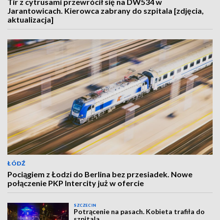
Tir z cytrusami przewrócił się na DW534 w
Jarantowicach. Kierowca zabrany do szpitala [zdjęcia,
aktualizacja]
ŁÓDŹ
Pociągiem z Łodzi do Berlina bez przesiadek. Nowe
połączenie PKP Intercity już w ofercie
SZCZECIN
Potrącenie na pasach. Kobieta trafiła do
szpitala