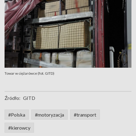
Towar w ciężarówce (fot. GITD)
Źródło:
GITD
#Polska
#motoryzacja
#transport
#kierowcy