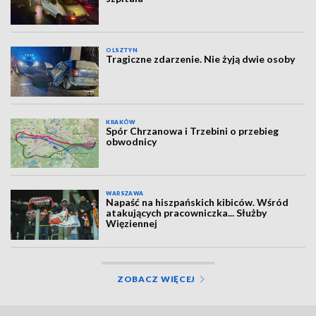
OLSZTYN
Tragiczne zdarzenie. Nie żyją dwie osoby
KRAKÓW
Spór Chrzanowa i Trzebini o przebieg
obwodnicy
WARSZAWA
Napaść na hiszpańskich kibiców. Wśród
atakujących pracowniczka... Służby
Więziennej
ZOBACZ WIĘCEJ