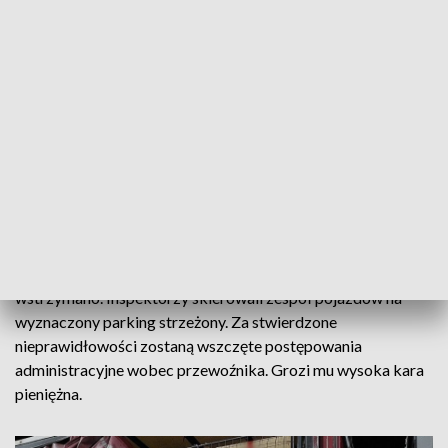
siodłowego i dwóch naczep. Ciężarówką należącą do
polskiego przedsiębiorcy wykonywano międzynarodowy
transport drogowy. Zestaw z ładunkiem ważył 85,45 t
zamiast dopuszczalnych 40 t. Jego długość wynosiła 25,48 m,
czyli o blisko 9 m za dużo. Zespół pojazdów był także za
wysoki o 22 cm (wysokość wynosiła 4,22 m zamiast
przepisowych 4 m).
Kierowca nie okazał do kontroli żadnego zezwolenia na
poruszanie się pojazdem nienormatywnym po drogach
publicznych. Na trasie przejazdu gabarytu zabrakło również
pojazdów pilotujących. Nieprawidłowy przewóz
wstrzymano. Inspektorzy skierowali zespół pojazdów na
wyznaczony parking strzeżony. Za stwierdzone
nieprawidłowości zostaną wszczęte postępowania
administracyjne wobec przewoźnika. Grozi mu wysoka kara
pieniężna.