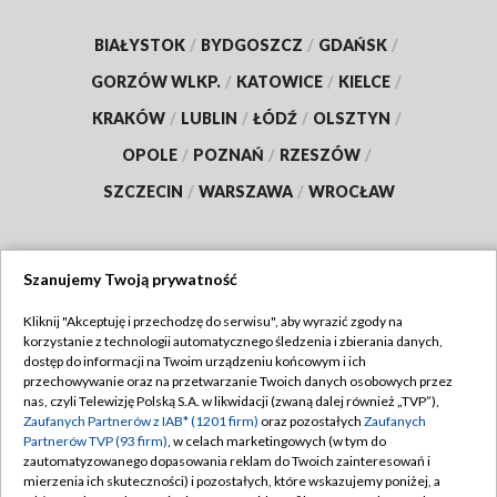
BIAŁYSTOK
/
BYDGOSZCZ
/
GDAŃSK
/
GORZÓW WLKP.
/
KATOWICE
/
KIELCE
/
KRAKÓW
/
LUBLIN
/
ŁÓDŹ
/
OLSZTYN
/
OPOLE
/
POZNAŃ
/
RZESZÓW
/
SZCZECIN
/
WARSZAWA
/
WROCŁAW
Szanujemy Twoją prywatność
Dołącz do nas:
Kliknij "Akceptuję i przechodzę do serwisu", aby wyrazić zgody na
korzystanie z technologii automatycznego śledzenia i zbierania danych,
TVP
dostęp do informacji na Twoim urządzeniu końcowym i ich
Abonament TVP
przechowywanie oraz na przetwarzanie Twoich danych osobowych przez
Regulamin TVP
nas, czyli Telewizję Polską S.A. w likwidacji (zwaną dalej również „TVP”),
Emisja w TVP
Polityka prywatności
Zaufanych Partnerów z IAB* (1201 firm)
oraz pozostałych
Zaufanych
Partnerów TVP (93 firm)
, w celach marketingowych (w tym do
Centrum informacji TVP
Moje zgody
zautomatyzowanego dopasowania reklam do Twoich zainteresowań i
mierzenia ich skuteczności) i pozostałych, które wskazujemy poniżej, a
Naziemna Telewizja Cyfrowa
Pomoc