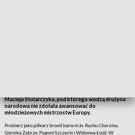
Niespełna 50-letni szkoleniowiec zastąpi na tym stanowisku Macieja
Stolarczyka, pod którego wodzą drużyna narodowa nie zdołała awansować do
młodzieżowych mistrzostw Europy (fot. PAP/Maciej Kulczyński)
Michał Probierz został nowym selekcjonerem
piłkarskiej reprezentacji Polski do lat 21. Niespełna
50-letni szkoleniowiec zastąpi na tym stanowisku
Macieja Stolarczyka, pod którego wodzą drużyna
narodowa nie zdołała awansować do
młodzieżowych mistrzostw Europy.
Probierz jako piłkarz bronił barw m.in. Ruchu Chorzów,
Górnika Zabrze, Pogoni Szczecin i Widzewa Łódź. W