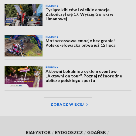
REGIONY
Tysiące kibiców i wielkie emocje.
Zakończył się 17. Wyścig Górski w
Limanowej
REGIONY
Motocrossowe emocje bez granic!
Polsko-słowacka bitwa już 12 lipca
REGIONY
Aktywni Lokalnie z cyklem eventów
„Aktywni on tour". Poznaj różnorodne
oblicze polskiego sportu
ZOBACZ WIĘCEJ
BIAŁYSTOK
/
BYDGOSZCZ
/
GDAŃSK
/