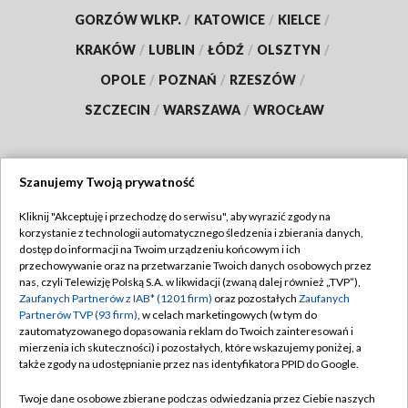
GORZÓW WLKP.
/
KATOWICE
/
KIELCE
/
KRAKÓW
/
LUBLIN
/
ŁÓDŹ
/
OLSZTYN
/
OPOLE
/
POZNAŃ
/
RZESZÓW
/
SZCZECIN
/
WARSZAWA
/
WROCŁAW
Szanujemy Twoją prywatność
Dołącz do nas:
Kliknij "Akceptuję i przechodzę do serwisu", aby wyrazić zgody na
korzystanie z technologii automatycznego śledzenia i zbierania danych,
TVP
dostęp do informacji na Twoim urządzeniu końcowym i ich
Abonament TVP
przechowywanie oraz na przetwarzanie Twoich danych osobowych przez
Regulamin TVP
nas, czyli Telewizję Polską S.A. w likwidacji (zwaną dalej również „TVP”),
Emisja w TVP
Polityka prywatności
Zaufanych Partnerów z IAB* (1201 firm)
oraz pozostałych
Zaufanych
Partnerów TVP (93 firm)
, w celach marketingowych (w tym do
Centrum informacji TVP
Moje zgody
zautomatyzowanego dopasowania reklam do Twoich zainteresowań i
mierzenia ich skuteczności) i pozostałych, które wskazujemy poniżej, a
Naziemna Telewizja Cyfrowa
Pomoc
także zgody na udostępnianie przez nas identyfikatora PPID do Google.
Sklep TVP
Biuro reklamy
Twoje dane osobowe zbierane podczas odwiedzania przez Ciebie naszych