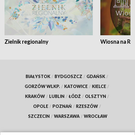
Zielnik regionalny
Wiosna na RO
BIAŁYSTOK
/
BYDGOSZCZ
/
GDAŃSK
/
GORZÓW WLKP.
/
KATOWICE
/
KIELCE
/
KRAKÓW
/
LUBLIN
/
ŁÓDŹ
/
OLSZTYN
/
OPOLE
/
POZNAŃ
/
RZESZÓW
/
SZCZECIN
/
WARSZAWA
/
WROCŁAW