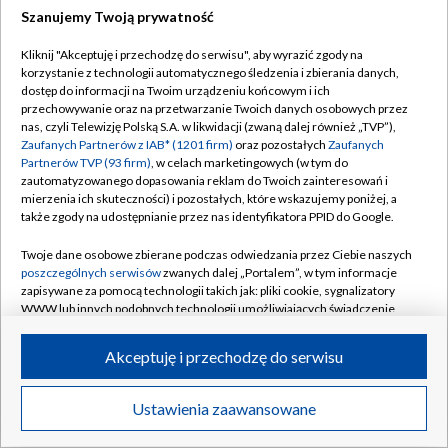
Szanujemy Twoją prywatność
Dołącz do nas:
Kliknij "Akceptuję i przechodzę do serwisu", aby wyrazić zgody na
korzystanie z technologii automatycznego śledzenia i zbierania danych,
TVP
dostęp do informacji na Twoim urządzeniu końcowym i ich
Abonament TVP
przechowywanie oraz na przetwarzanie Twoich danych osobowych przez
Regulamin TVP
nas, czyli Telewizję Polską S.A. w likwidacji (zwaną dalej również „TVP”),
Emisja w TVP
Zaufanych Partnerów z IAB* (1201 firm)
oraz pozostałych
Zaufanych
Polityka prywatności
Partnerów TVP (93 firm)
, w celach marketingowych (w tym do
Centrum informacji TVP
Moje zgody
zautomatyzowanego dopasowania reklam do Twoich zainteresowań i
mierzenia ich skuteczności) i pozostałych, które wskazujemy poniżej, a
Naziemna Telewizja Cyfrowa
Pomoc
także zgody na udostępnianie przez nas identyfikatora PPID do Google.
Sklep TVP
Biuro reklamy
Twoje dane osobowe zbierane podczas odwiedzania przez Ciebie naszych
Rada Programowa
poszczególnych serwisów
zwanych dalej „Portalem”, w tym informacje
Kontakt
zapisywane za pomocą technologii takich jak: pliki cookie, sygnalizatory
System NOS
WWW lub innych podobnych technologii umożliwiających świadczenie
dopasowanych i bezpiecznych usług, personalizację treści oraz reklam,
Informacje o nadawcy
Kanały
udostępnianie funkcji mediów społecznościowych oraz analizowanie
Akceptuję i przechodzę do serwisu
ruchu w Internecie.
Program dla prasy
©2026 Telewizja Polska S.A. w likwidacji
Biuro Reklamy
Twoje dane osobowe zbierane podczas odwiedzania przez Ciebie
Ustawienia zaawansowane
poszczególnych serwisów
na Portalu, takie jak adresy IP, identyfikatory
Ogłoszenie przetargowe
Twoich urządzeń końcowych i identyfikatory plików cookie, informacje o