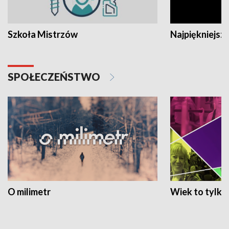
Szkoła Mistrzów
Najpiękniejsze
SPOŁECZEŃSTWO
O milimetr
Wiek to tylko 