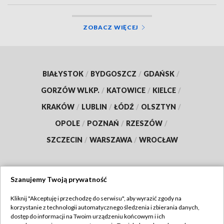
ZOBACZ WIĘCEJ
BIAŁYSTOK
/
BYDGOSZCZ
/
GDAŃSK
/
GORZÓW WLKP.
/
KATOWICE
/
KIELCE
/
KRAKÓW
/
LUBLIN
/
ŁÓDŹ
/
OLSZTYN
/
OPOLE
/
POZNAŃ
/
RZESZÓW
/
SZCZECIN
/
WARSZAWA
/
WROCŁAW
Szanujemy Twoją prywatność
Dołącz do nas:
Kliknij "Akceptuję i przechodzę do serwisu", aby wyrazić zgody na
korzystanie z technologii automatycznego śledzenia i zbierania danych,
TVP
dostęp do informacji na Twoim urządzeniu końcowym i ich