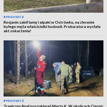
BYDGOSZCZ
Rosjanin zabił lamę i alpaki w Ostrówku, na zlecenie
byłego męża właścicielki hodowli. Prokuratura wysłała
akt oskarżenia!
BYDGOSZCZ
Tragiczny finał poszukiwań Marty K. W okolicach Cierpic